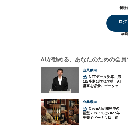
新規
ログ
会員
AIが勧める、あなたのための会員
企業動向
NTTデータ決算、第
1四半期は増収増益 AI
需要を背景にデータセ
ンター投資を加速
企業動向
OpenAIが開発中の
新型デバイスは2027年
発売でドーナツ型、価
格300ドル超に