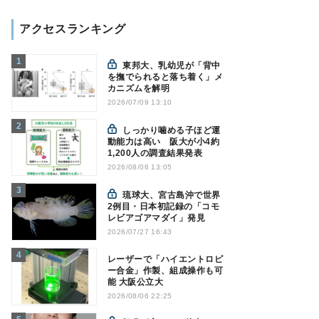
アクセスランキング
東邦大、乳幼児が「背中
を撫でられると落ち着く」メ
カニズムを解明
2026/07/09 13:10
しっかり噛める子ほど運
動能力は高い 阪大が小4約
1,200人の調査結果発表
2026/08/06 13:05
琉球大、宮古島沖で世界
2例目・日本初記録の「コモ
レビアゴアマダイ」発見
2026/07/27 16:43
レーザーで「ハイエントロピ
ー合金」作製、組成操作も可
能 大阪公立大
2026/08/06 22:25