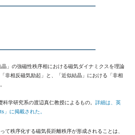
「準結晶」の強磁性秩序相における磁気ダイナミクスを理論
「非相反磁気励起」と、「近似結晶」における「非相
。
基礎科学研究系の渡辺真仁教授によるもの。
詳細は、英
ports」に掲載された。
って秩序化する磁気長距離秩序が形成されることは、