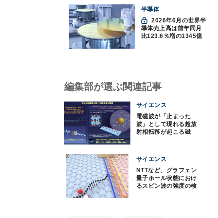
半導体
2026年6月の世界半
導体売上高は前年同月
比123.6％増の1345億
ドルで過去最高更新
SIA調べ
編集部が選ぶ関連記事
サイエンス
電磁波が「止まった
波」として現れる超放
射相転移が起こる磁
石、京大が発見
サイエンス
NTTなど、グラフェン
量子ホール状態におけ
るスピン波の強度の検
出に成功