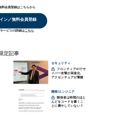
無料会員登録はこちらから
イン／無料会員登録
サービスの詳細は
こちら
限定記事
セキュリティ
フロンティアAIでサ
イバー攻撃が高速化、
アクセンチュアが警鐘
「防御中心からの脱却
を」
開発/エンジニア
開発者は時間のほと
んどをコードを書くこ
とに費やしていない？
ソフトウェアエンジニ
アリングにおけるAIの8