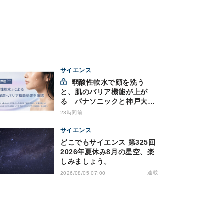
サイエンス
弱酸性軟水で顔を洗う
と、肌のバリア機能が上が
る パナソニックと神戸大が
確認
23時間前
サイエンス
どこでもサイエンス 第325回
2026年夏休み8月の星空、楽
しみましょう。
連載
2026/08/05 07:00