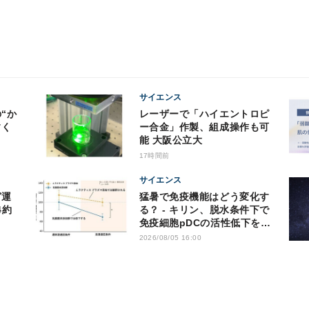
サイエンス
レーザーで「ハイエントロピ
すく
ー合金」作製、組成操作も可
能 大阪公立大
17時間前
サイエンス
猛暑で免疫機能はどう変化す
4約
る？ - キリン、脱水条件下で
免疫細胞pDCの活性低下を確
認
2026/08/05 16:00