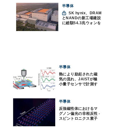
つの神話への賛否
半導体
SK hynix、DRAM
とNANDの新工場建設
に総額54.3兆ウォンを
投資
半導体
熱により励起された磁
気の流れ、JAISTが極
小量子センサで計測す
ることに成功
半導体
反強磁性体におけるマ
グノン偏光の非相反性 -
スピントロニクス素子
へ応用期待