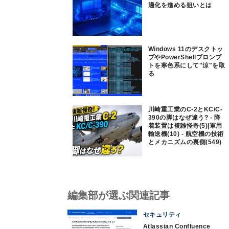
適化を進める狙いとは
Windows 11のデスクトッ
プやPowerShellプロンプ
トを寒色系にして"涼"を取
る
川崎重工業のC-2とKC/C-
390の脚はなぜ違う? - 降
着装置は複雑怪奇(5)|軍用
輸送機(10) - 航空機の技術
とメカニズムの裏側(549)
編集部が選ぶ関連記事
セキュリティ
Atlassian Confluence