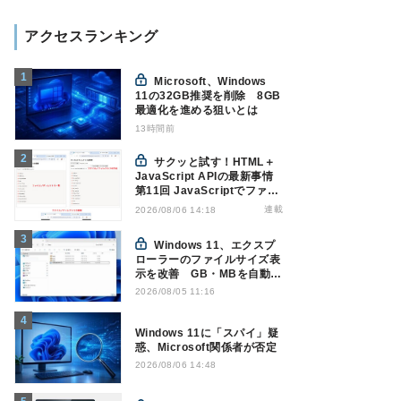
アクセスランキング
Microsoft、Windows
11の32GB推奨を削除 8GB
最適化を進める狙いとは
13時間前
サクッと試す！HTML＋
JavaScript APIの最新事情
第11回 JavaScriptでファイ
ル管理！Origin Private File
連載
2026/08/06 14:18
Systemを活用する
Windows 11、エクスプ
ローラーのファイルサイズ表
示を改善 GB・MBを自動表
示へ
2026/08/05 11:16
Windows 11に「スパイ」疑
惑、Microsoft関係者が否定
2026/08/06 14:48