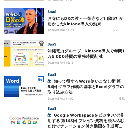
SaaS
お寺にもDXの波 - 一畑寺など山陰5社が
明かしたkintone導入の効果
レポート
2026/08/06 09:05
SaaS
沖縄電力グループ、kintone導入で年間1
万5,000時間の業務時間削減
2026/08/04 16:15
SaaS
知って得するWord使いこなし術 第
54回 グラフ作成の基本とExcelグラフの
取り込み方法
連載
2026/08/03 11:00
SaaS
Google Workspaceをビジネスで活
用する 第143回 プレゼン資料を読み込む
だけでナレーション付き動画を作成可能