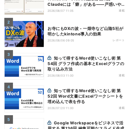
Claudeには「癖」がある――戸惑いや
すい7つの仕様
連載
2026/08/07 11:05
お寺にもDXの波 - 一畑寺など山陰5社が
明かしたkintone導入の効果
レポート
2026/08/06 09:05
知って得するWord使いこなし術 第
54回 グラフ作成の基本とExcelグラフの
取り込み方法
連載
2026/08/03 11:00
知って得するWord使いこなし術 第
52回 Word文書にExcelワークシートを
埋め込んで表を作る
連載
2026/07/20 11:00
Google Workspaceをビジネスで活
用する 第136回 編集可能なスライド生成