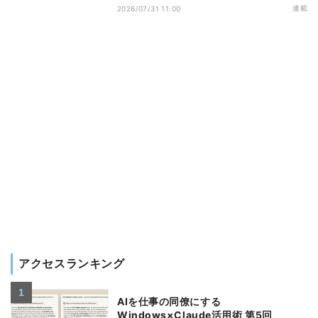
になった「Google Vids」
連載
2026/07/31 11:00
アクセスランキング
AIを仕事の同僚にする
Windows×Claude活用術 第5回