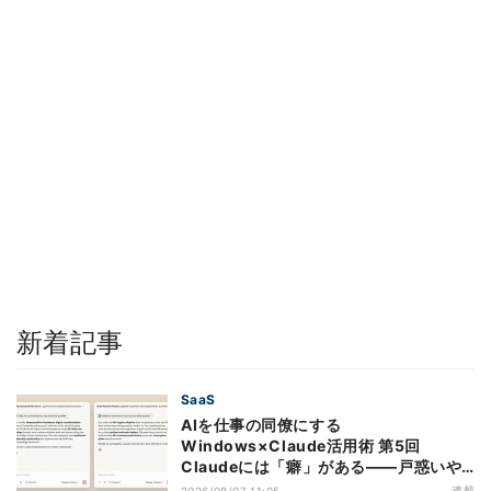
新着記事
SaaS
AIを仕事の同僚にする
Windows×Claude活用術 第5回
Claudeには「癖」がある――戸惑いや
すい7つの仕様
連載
2026/08/07 11:05