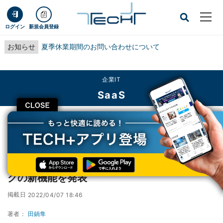
ログイン
新規会員登録
お知らせ
夏季休業期間のお問い合わせについて
企業IT
SaaS
CLOSE
TECH+
企業IT
SaaS
セールスフォース、顧客管理とマーケティングの新機能を発表
セールスフォース、顧客管理とマーケティン
グの新機能を発表
掲載日
2022/04/07 18:46
著者：
田鍋隼