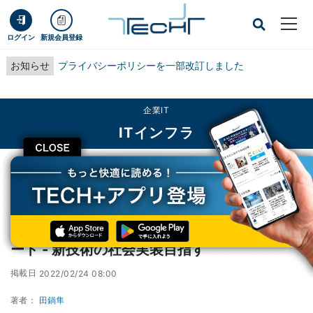
ログイン
新規会員登録
お知らせ
プライバシーポリシーを一部改訂しました
企業IT
ITインフラ
CLOSE
TECH+
企業IT
ITインフラ
東芝、共創拠点で映像認識AIの「体感」スタート - 新技術の社会実装目指す
東芝、共創拠点で映像認識AIの「体感」スタ
ート - 新技術の社会実装目指す
掲載日
2022/02/24 08:00
著者：
田鍋隼