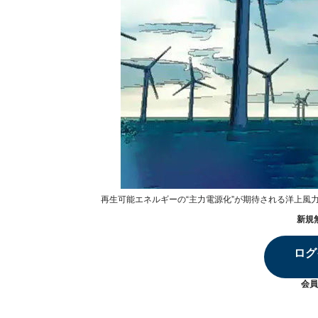
再生可能エネルギーの“主力電源化”が期待される洋上風力発
新規
ログ
会員