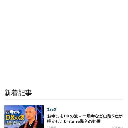
新着記事
SaaS
お寺にもDXの波 - 一畑寺など山陰5社が
明かしたkintone導入の効果
16分前
レポート