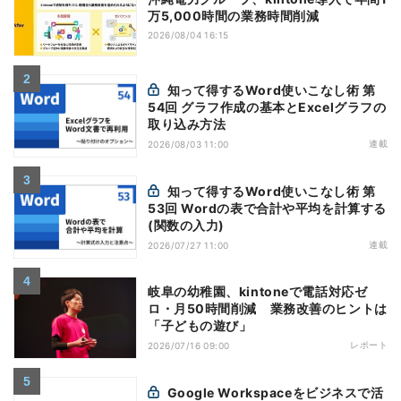
万5,000時間の業務時間削減
2026/08/04 16:15
知って得するWord使いこなし術 第
54回 グラフ作成の基本とExcelグラフの
取り込み方法
連載
2026/08/03 11:00
知って得するWord使いこなし術 第
53回 Wordの表で合計や平均を計算する
(関数の入力)
連載
2026/07/27 11:00
岐阜の幼稚園、kintoneで電話対応ゼ
ロ・月50時間削減 業務改善のヒントは
「子どもの遊び」
レポート
2026/07/16 09:00
Google Workspaceをビジネスで活