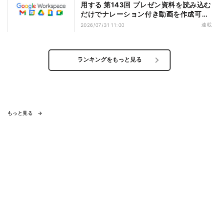
用する 第143回 プレゼン資料を読み込む
だけでナレーション付き動画を作成可能
になった「Google Vids」
連載
2026/07/31 11:00
ランキングをもっと見る
もっと見る