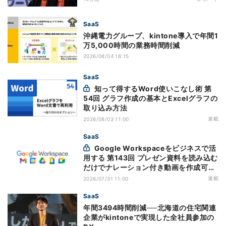
SaaS
沖縄電力グループ、kintone導入で年間1
万5,000時間の業務時間削減
2026/08/04 16:15
SaaS
知って得するWord使いこなし術 第
54回 グラフ作成の基本とExcelグラフの
取り込み方法
連載
2026/08/03 11:00
SaaS
Google Workspaceをビジネスで活
用する 第143回 プレゼン資料を読み込む
だけでナレーション付き動画を作成可能
になった「Google Vids」
連載
2026/07/31 11:00
SaaS
年間3494時間削減──北海道の住宅関連
企業がkintoneで実現した全社員参加の