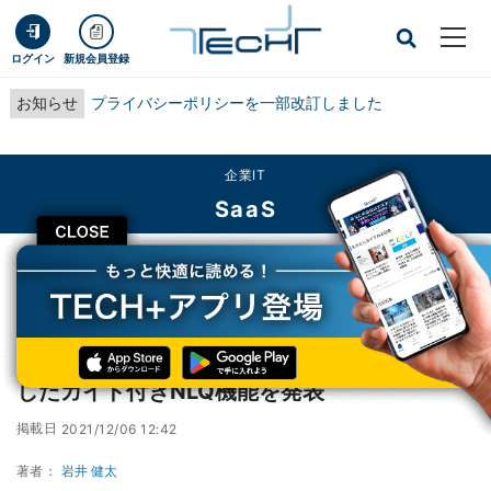
ログイン
新規会員登録
お知らせ
プライバシーポリシーを一部改訂しました
企業IT
SaaS
CLOSE
TECH+
企業IT
SaaS
BIツールのYellowfinが自然言語クエリを活用したガイド付きNLQ機能を発表
BIツールのYellowfinが自然言語クエリを活用
したガイド付きNLQ機能を発表
掲載日
2021/12/06 12:42
著者：
岩井 健太