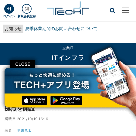
ログイン
新規会員登録
お知らせ
夏季休業期間のお問い合わせについて
企業IT
ITインフラ
CLOSE
TECH+
企業IT
ITインフラ
ドコモ、茨城県内企業のDXに向け5G実証実験拠点を開設
ドコモ、茨城県内企業のDXに向け5G実証実験
拠点を開設
掲載日
2021/10/19 16:16
著者：
早川竜太