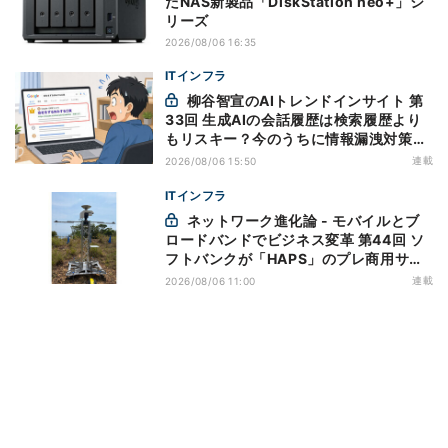
たNAS新製品「DiskStation neo+」シ
リーズ
2026/08/06 16:35
ITインフラ
柳谷智宣のAIトレンドインサイト 第
33回 生成AIの会話履歴は検索履歴より
もリスキー？今のうちに情報漏洩対策を
万全にしておこう
連載
2026/08/06 15:50
ITインフラ
ネットワーク進化論 - モバイルとブ
ロードバンドでビジネス変革 第44回 ソ
フトバンクが「HAPS」のプレ商用サー
ビス開始を表明、本格的な商用展開のめ
連載
2026/08/06 11:00
どは