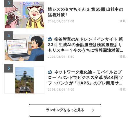
情シスのタマちゃん３ 第55回 出社中の
猛暑対策！
連載
2026/08/05 11:00
柳谷智宣のAIトレンドインサイト 第
33回 生成AIの会話履歴は検索履歴より
もリスキー？今のうちに情報漏洩対策を
万全にしておこう
連載
2026/08/06 15:50
ネットワーク進化論 - モバイルとブ
ロードバンドでビジネス変革 第44回 ソ
フトバンクが「HAPS」のプレ商用サー
ビス開始を表明、本格的な商用展開のめ
連載
2026/08/06 11:00
どは
ランキングをもっと見る