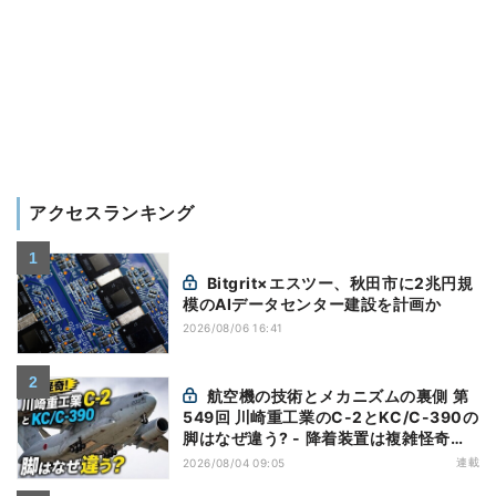
アクセスランキング
Bitgrit×エスツー、秋田市に2兆円規
模のAIデータセンター建設を計画か
2026/08/06 16:41
航空機の技術とメカニズムの裏側 第
549回 川崎重工業のC-2とKC/C-390の
脚はなぜ違う? - 降着装置は複雑怪奇
(5)|軍用輸送機(10)
連載
2026/08/04 09:05