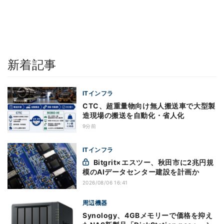
新着記事
ITインフラ
CTC、超重量物向け無人搬送車で大型製
造現場の搬送を自動化・省人化
9分前
ITインフラ
Bitgrit×エスツー、秋田市に2兆円規
模のAIデータセンター建設を計画か
2026/08/06 16:41
周辺機器
Synology、4GBメモリーで価格を抑え