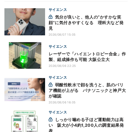
サイエンス
気分が良いと、他人の“かすかな笑
顔”に気付きやすくなる 理科大など発
見
2026/08/07 15:05
サイエンス
レーザーで「ハイエントロピー合金」作
製、組成操作も可能 大阪公立大
2026/08/06 22:25
サイエンス
弱酸性軟水で顔を洗うと、肌のバリ
ア機能が上がる パナソニックと神戸大
が確認
2026/08/06 16:05
サイエンス
しっかり噛める子ほど運動能力は高
い 阪大が小4約1,200人の調査結果発
表