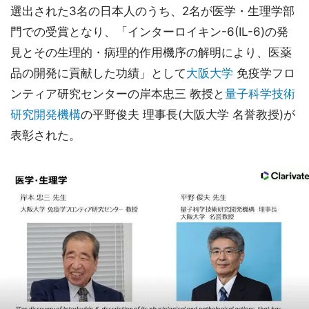
選出された3名の日本人のうち、2名が医学・生理学部
門での受賞となり、「インターロイキン-6(IL-6)の発
見とその生理的・病理的作用機序の解明により、医薬
品の開発に貢献した功績」として
大阪大学
免疫学フロ
ンティア研究センターの岸本忠三 教授と
量子科学技術
研究開発機構
の平野俊夫 理事長(大阪大学 名誉教授)が
表彰された。