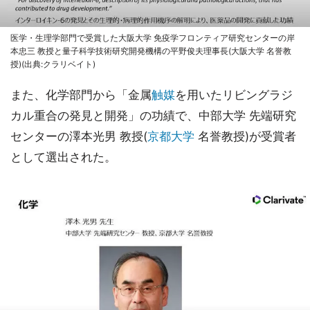
医学・生理学部門で受賞した大阪大学 免疫学フロンティア研究センターの岸
本忠三 教授と量子科学技術研究開発機構の平野俊夫理事長(大阪大学 名誉教
授)(出典:クラリベイト)
また、化学部門から「金属
触媒
を用いたリビングラジ
カル重合の発見と開発」の功績で、中部大学 先端研究
センターの澤本光男 教授(
京都大学
名誉教授)が受賞者
として選出された。