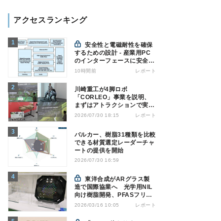
アクセスランキング
安全性と電磁耐性を確保
するための設計 - 産業用PC
のインターフェースに安全絶
縁を適用する
10時間前
レポート
川崎重工が4脚ロボ
「CORLEO」事業を説明、
まずはアトラクションで実用
化へ
レポート
2026/07/30 18:15
バルカー、樹脂31種類を比較
できる材質選定レーダーチャ
ートの提供を開始
2026/07/30 16:59
東洋合成がARグラス製
造で国際協業へ 光学用NIL
向け樹脂開発、PFASフリー
も
レポート
2026/03/16 10:05