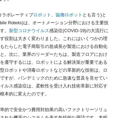
ots:コラボレーティブ
ロボット
、
協働ロボット
とも言う)と
Mobile Robots)は、オートメーション分野における主要技
す。
新型コロナウイルス
感染症(COVID-19)の大流行に
す役割は大きく変わりました。これにはいくつかの理
もたらした電子商取引の急成長が製造における自動化
と。次に、業界のリーダーたちは、製造フロアにおけ
を遵守するには、ロボットによる解決策が重要である
型ロボットや消毒ロボットなどの革新的な技術は、ロ
ですが、パンデミックのために急速な普及を見せてい
イルス感染症は、柔軟性を受け入れ技術革新に対応す
根本的に変えたのです。
率的で安全かつ費用対効果の高いファクトリーソリュ
された機器のシステムを表す包括的な用語です。本稿