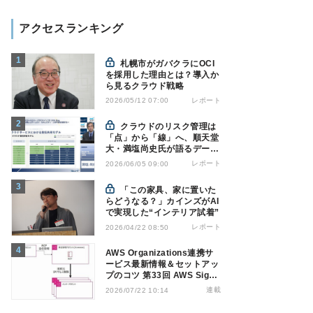
アクセスランキング
札幌市がガバクラにOCI
を採用した理由とは？導入か
ら見るクラウド戦略
レポート
2026/05/12 07:00
クラウドのリスク管理は
「点」から「線」へ、順天堂
大・満塩尚史氏が語るデータ
駆動型ガバナンスへの移行
レポート
2026/06/05 09:00
「この家具、家に置いた
らどうなる？」カインズがAI
で実現した“インテリア試着”
レポート
2026/04/22 08:50
AWS Organizations連携サ
ービス最新情報＆セットアッ
プのコツ 第33回 AWS Sign-
InのResource Control
連載
2026/07/22 10:14
Policy（RCP）対応のメリ
ットと注意点