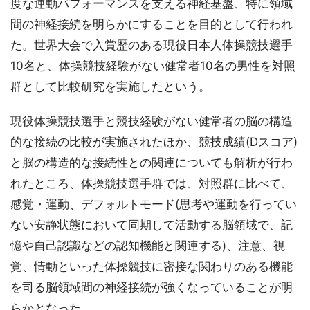
度な運動パフォーマンスを支える神経基盤、特に領域
間の神経接続を明らかにすることを目的として行われ
た。世界大会で入賞歴のある現役日本人体操競技選手
10名と、体操競技経験がない健常者10名の男性を対照
群として比較研究を実施したという。
現役体操競技選手と競技経験がない健常者の脳の構造
的な接続の比較が実施されたほか、競技成績(Dスコア)
と脳の構造的な接続性との関連についても解析が行わ
れたところ、体操競技選手群では、対照群に比べて、
感覚・運動、デフォルトモード(思考や運動を行ってい
ない安静状態において同期して活動する脳領域で、記
憶や自己認識などの認知機能と関連する)、注意、視
覚、情動といった体操競技に密接な関わりのある機能
を司る脳領域間の神経接続が強くなっていることが明
らかとなった。