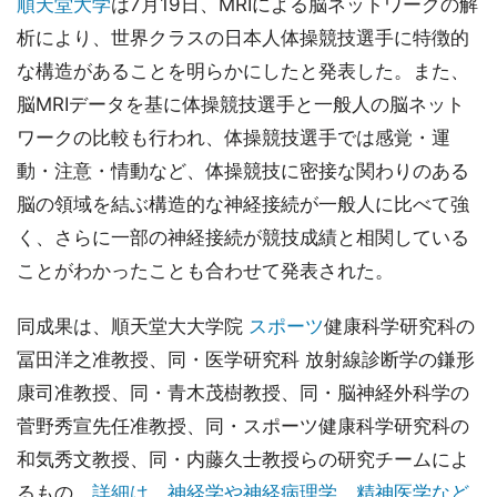
順天堂大学
は7月19日、MRIによる脳ネットワークの解
析により、世界クラスの日本人体操競技選手に特徴的
な構造があることを明らかにしたと発表した。また、
脳MRIデータを基に体操競技選手と一般人の脳ネット
ワークの比較も行われ、体操競技選手では感覚・運
動・注意・情動など、体操競技に密接な関わりのある
脳の領域を結ぶ構造的な神経接続が一般人に比べて強
く、さらに一部の神経接続が競技成績と相関している
ことがわかったことも合わせて発表された。
同成果は、順天堂大大学院
スポーツ
健康科学研究科の
冨田洋之准教授、同・医学研究科 放射線診断学の鎌形
康司准教授、同・青木茂樹教授、同・脳神経外科学の
菅野秀宣先任准教授、同・スポーツ健康科学研究科の
和気秀文教授、同・内藤久士教授らの研究チームによ
るもの。
詳細は、神経学や神経病理学、精神医学など