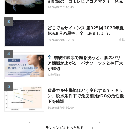
初記録の「コモレビアゴアマダイ」発見
2026/07/27 16:43
どこでもサイエンス 第325回 2026年夏
休み8月の星空、楽しみましょう。
連載
2026/08/05 07:00
弱酸性軟水で顔を洗うと、肌のバリ
ア機能が上がる パナソニックと神戸大
が確認
13時間前
猛暑で免疫機能はどう変化する？ - キリ
ン、脱水条件下で免疫細胞pDCの活性低
下を確認
2026/08/05 16:00
ランキングをもっと見る