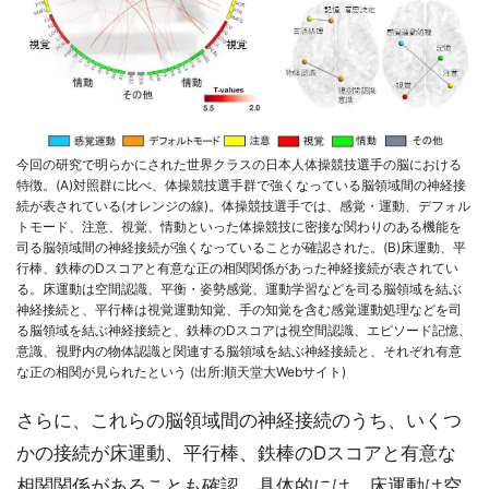
今回の研究で明らかにされた世界クラスの日本人体操競技選手の脳における
特徴。(A)対照群に比べ、体操競技選手群で強くなっている脳領域間の神経接
続が表されている(オレンジの線)。体操競技選手では、感覚・運動、デフォル
トモード、注意、視覚、情動といった体操競技に密接な関わりのある機能を
司る脳領域間の神経接続が強くなっていることが確認された。(B)床運動、平
行棒、鉄棒のDスコアと有意な正の相関関係があった神経接続が表されてい
る。床運動は空間認識、平衡・姿勢感覚、運動学習などを司る脳領域を結ぶ
神経接続と、平行棒は視覚運動知覚、手の知覚を含む感覚運動処理などを司
る脳領域を結ぶ神経接続と、鉄棒のDスコアは視空間認識、エピソード記憶、
意識、視野内の物体認識と関連する脳領域を結ぶ神経接続と、それぞれ有意
な正の相関が見られたという (出所:順天堂大Webサイト)
さらに、これらの脳領域間の神経接続のうち、いくつ
かの接続が床運動、平行棒、鉄棒のDスコアと有意な
相関関係があることも確認。具体的には、床運動は空