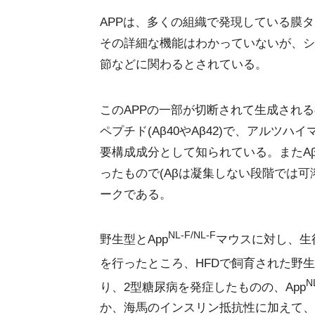
APPは、多くの組織で発現している膜
その詳細な機能はわかっていないが、シ
節などに関わるとされている。
このAPPの一部が切断されて生成される
ペプチド(Aβ40やAβ42)で、アルツ
要構成成分として知られている。またA
ったもので(Aβは凝集しない段階では可
ークである。
NL-F/NL-F
野生型とApp
マウスに対し、生
を行ったところ、HFDで飼育された野生
N
り、2型糖尿病を発症したものの、App
か、海馬のインスリン抵抗性に加えて、