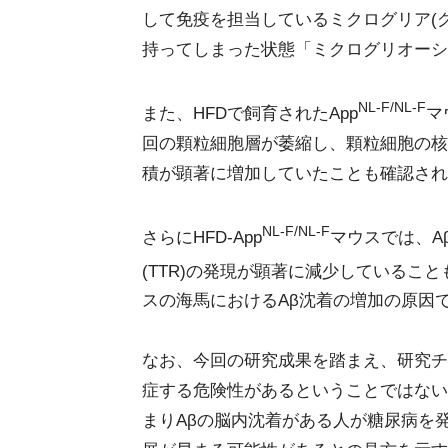
して免疫を担当しているミクログリア(
持ってしまった状態「ミクログリオーシ
NL-F/NL-F
また、HFDで飼育されたApp
マ
回の顆粒細胞層が萎縮し、顆粒細胞の核
積が顕著に増加していたことも確認され
NL-F/NL-F
さらにHFD-App
マウスでは、A
(TTR)の発現が顕著に減少していることも
スの海馬におけるAβ沈着の増加の原因
なお、今回の研究成果を踏まえ、研究チ
症する危険性があるということではない
まりAβの脳内沈着がある人が糖尿病を