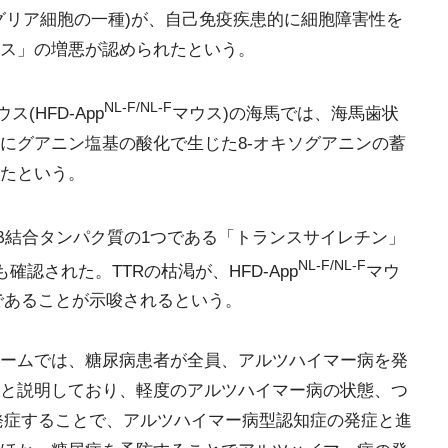
グリア細胞の一種)が、自己免疫疾患的に細胞障害性を
ス」の増悪が認められたという。
NL-F/NL-F
ウス(HFD-App
マウス)の海馬では、海馬歯状
にグアニン塩基の酸化で生じた8-オキソグアニンの蓄
たという。
β結合タンパク質の1つである「トランスサイレチン」
NL-F/NL-F
確認された。TTRの枯渇が、HFD-App
マウ
であることが示唆されるという。
ームでは、糖尿病患者が全員、アルツハイマー病を発
と説明しており、軽度のアルツハイマー病の状態、つ
発症することで、アルツハイマー病型認知症の発症と進