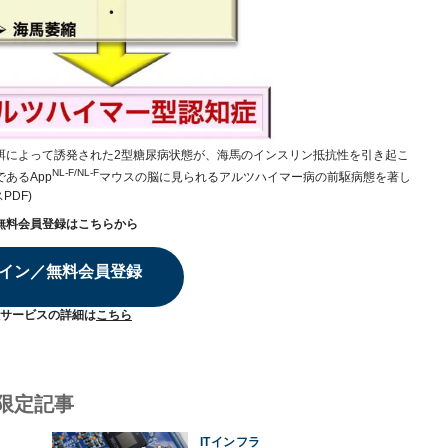
餌によって誘発された2型糖尿病状態が、海馬のインスリン抵抗性を引き起こ
NL-F/NL-F
あるApp
マウスの脳に見られるアルツハイマー病の前駆病態を著し
PDF)
無料会員登録はこちらから
イン／無料会員登録
サービスの詳細は
こちら
限定記事
ITインフラ