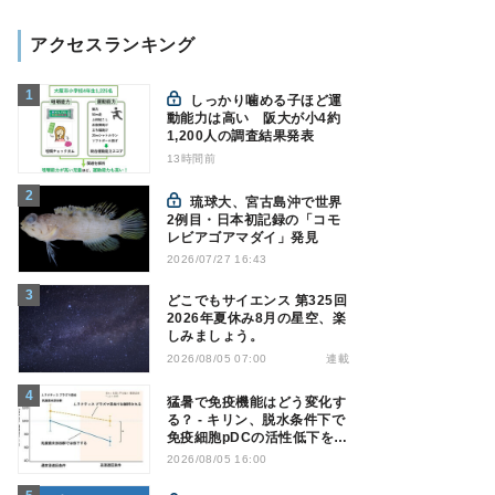
アクセスランキング
しっかり噛める子ほど運
動能力は高い 阪大が小4約
1,200人の調査結果発表
13時間前
琉球大、宮古島沖で世界
2例目・日本初記録の「コモ
レビアゴアマダイ」発見
2026/07/27 16:43
どこでもサイエンス 第325回
2026年夏休み8月の星空、楽
しみましょう。
連載
2026/08/05 07:00
猛暑で免疫機能はどう変化す
る？ - キリン、脱水条件下で
免疫細胞pDCの活性低下を確
認
2026/08/05 16:00