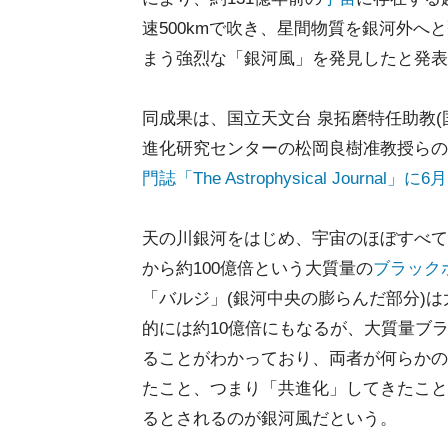
速500kmで吹き、星間物質を銀河外
まう強烈な「銀河風」を発見したと発表
同成果は、国立天文台 泉拓磨特任助教(
進化研究センターの松岡良樹准教授らの
門誌「The Astrophysical Journa
天の川銀河をはじめ、宇宙のほぼすべて
から約100億倍という大質量の
ブラック
「バルジ」(銀河中央の膨らんだ部分)
的には約10億倍にもなるが、大質量ブ
ることがわかっており、両者が何らかの
たこと、つまり「共進化」してきたこと
るとされるのが銀河風だという。