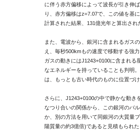
に伴う赤方偏移によって波長が引き伸ば
り、赤方偏移はz=7.07で、この値を
計算された結果、131億光年と算出され
また、電波から、銀河に含まれるガスの
え、毎秒500kmもの速度で移動する
ガスの動きにはJ1243+0100に含
なエネルギーを持っていることも判明。
は、もっとも古い時代のものに位置づけ
さらに、J1243+0100の中で静か
なつり合いの関係から、この銀河のバル
か、別の方法を用いて同銀河の大質量ブ
陽質量の約3億倍)であると見積もられ