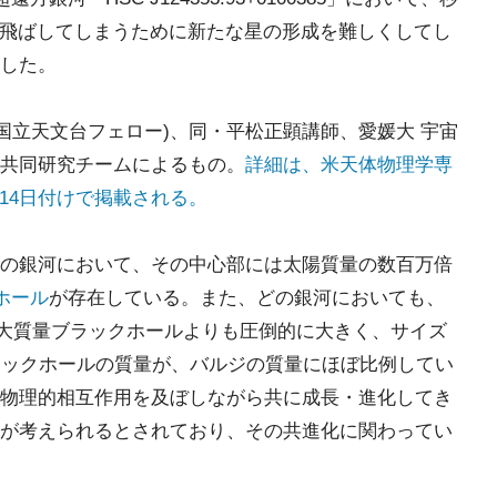
へと飛ばしてしまうために新たな星の形成を難しくしてし
した。
国立天文台フェロー)、同・平松正顕講師、愛媛大 宇宙
共同研究チームによるもの。
詳細は、米天体物理学専
l」に6月14日付けで掲載される。
の銀河において、その中心部には太陽質量の数百万倍
ホール
が存在している。また、どの銀河においても、
は大質量ブラックホールよりも圧倒的に大きく、サイズ
ラックホールの質量が、バルジの質量にほぼ比例してい
物理的相互作用を及ぼしながら共に成長・進化してき
が考えられるとされており、その共進化に関わってい