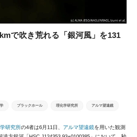
kmで吹き荒れる「銀河風」を131
学
ブラックホール
理化学研究所
アルマ望遠鏡
学研究所
の4者は6月11日、
アルマ望遠鏡
を用いた観測
方銀河「HSC J124353.93+0100385」において、秒