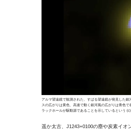
アルマ望遠鏡で観測された、すばる望遠鏡が発見した銀河「HS
スの広がりは黄色、高速で動く銀河風の広がりは青色で
ラックホールが駆動源であることを示しているという (c) ALMA (E
遥か太古、J1243+0100の塵や炭