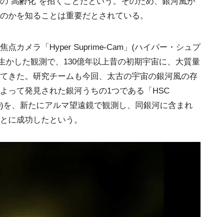
の“高齢化”を招くことだという。そのため、銀河風が
のかを知ることは重要だとされている。
メラ「Hyper Suprime-Cam」(ハイパー・シュプ
を生かした観測で、130億年以上昔の初期宇宙に、大質量
てきた。研究チームも今回、太古の宇宙の銀河風の存
よって発見された銀河うちの1つである「HSC
243+0100)を、新たにアルマ望遠鏡で観測し、同銀河に含まれ
とに成功したという。