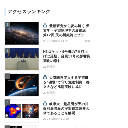
アクセスランキング
最新研究から読み解く 天
文学・宇宙物理学の最前線
第12回 天の川銀河にブラッ
クホール1億7000万個？ - 大
連載
2026/08/03 14:31
規模計算が描くその分布
H3ロケット9号機の7日打上
げは延期、台風13号の影響長
期化の恐れ
21時間前
大気圏再突入する宇宙機
を“磁場”で守り減速制御 都
立大など風洞実験に成功
22時間前
岐阜大、超星団が天の川
銀河最強級の宇宙線加速器天
体であることを解明
2026/08/04 10:40