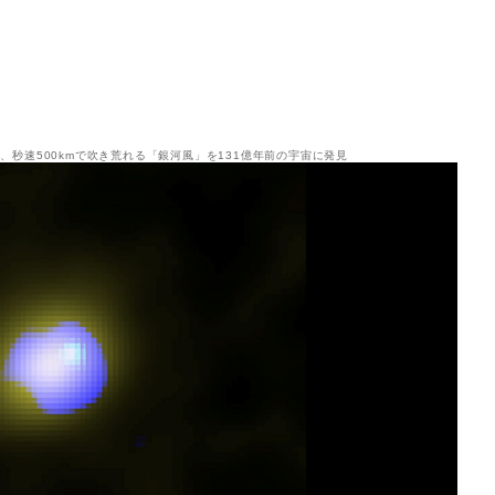
、秒速500kmで吹き荒れる「銀河風」を131億年前の宇宙に発見