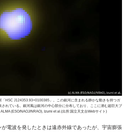
C J124353.93+0100385」。この銀河に含まれる静かな動きを持つガ
表されている。銀河風は銀河の中心部分に分布しており、ここに潜む超巨大ブ
SO/NAOJ/NRAO), Izumi et al.(出所:国立天文台Webサイト)
素イオンが電波を発したときは遠赤外線であったが、宇宙膨張