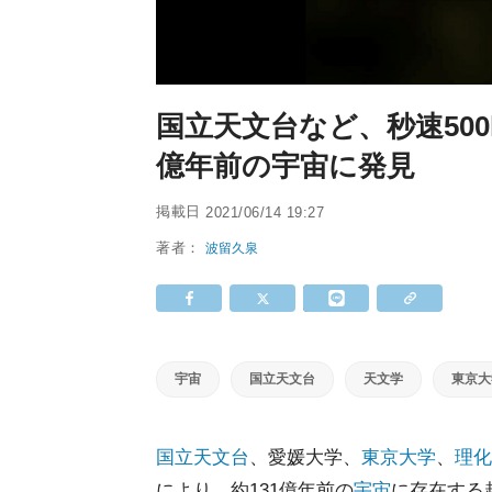
国立天文台など、秒速500
億年前の宇宙に発見
掲載日
2021/06/14 19:27
著者：
波留久泉
宇宙
国立天文台
天文学
東京大
国立天文台
、愛媛大学、
東京大学
、
理化
により、約131億年前の
宇宙
に存在する超遠