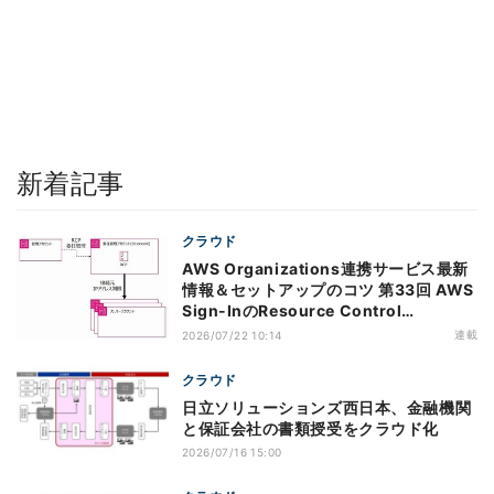
新着記事
クラウド
AWS Organizations連携サービス最新
情報＆セットアップのコツ 第33回 AWS
Sign-InのResource Control
Policy（RCP）対応のメリットと注意点
連載
2026/07/22 10:14
クラウド
日立ソリューションズ西日本、金融機関
と保証会社の書類授受をクラウド化
2026/07/16 15:00