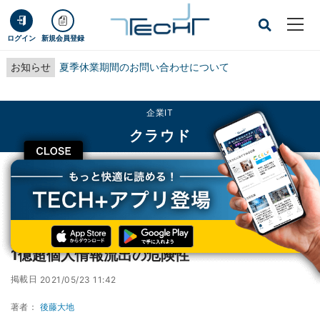
ログイン
新規会員登録
お知らせ
夏季休業期間のお問い合わせについて
企業IT
クラウド
CLOSE
TECH+
企業IT
クラウド
Androidアプリ、クラウドサービス設定ミスで1億超個人情報流出の危険性
Androidアプリ、クラウドサービス設定ミスで
1億超個人情報流出の危険性
掲載日
2021/05/23 11:42
著者：
後藤大地