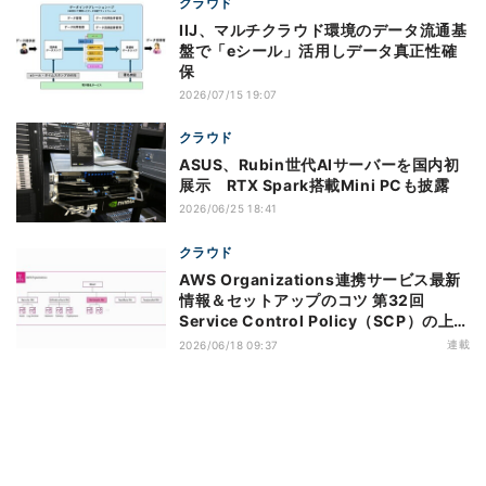
クラウド
IIJ、マルチクラウド環境のデータ流通基
盤で「eシール」活用しデータ真正性確
保
2026/07/15 19:07
クラウド
ASUS、Rubin世代AIサーバーを国内初
展示 RTX Spark搭載Mini PCも披露
2026/06/25 18:41
クラウド
AWS Organizations連携サービス最新
情報＆セットアップのコツ 第32回
Service Control Policy（SCP）の上限
緩和のアップデートがもたらすメリット
連載
2026/06/18 09:37