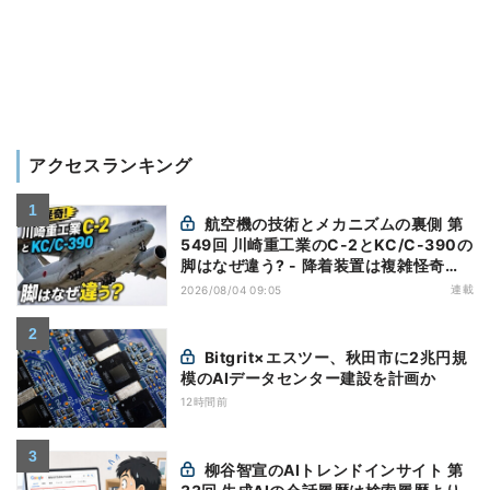
アクセスランキング
航空機の技術とメカニズムの裏側 第
549回 川崎重工業のC-2とKC/C-390の
脚はなぜ違う? - 降着装置は複雑怪奇
(5)|軍用輸送機(10)
連載
2026/08/04 09:05
Bitgrit×エスツー、秋田市に2兆円規
模のAIデータセンター建設を計画か
12時間前
柳谷智宣のAIトレンドインサイト 第