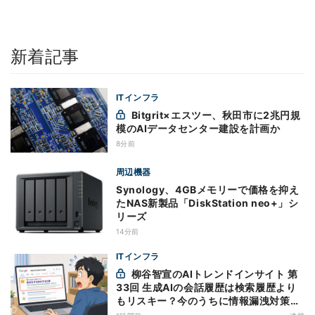
新着記事
ITインフラ
Bitgrit×エスツー、秋田市に2兆円規
模のAIデータセンター建設を計画か
8分前
周辺機器
Synology、4GBメモリーで価格を抑え
たNAS新製品「DiskStation neo+」シ
リーズ
14分前
ITインフラ
柳谷智宣のAIトレンドインサイト 第
33回 生成AIの会話履歴は検索履歴より
もリスキー？今のうちに情報漏洩対策を
万全にしておこう