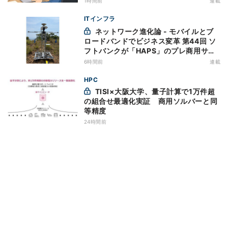
1時間前
連載
ITインフラ
ネットワーク進化論 - モバイルとブ
ロードバンドでビジネス変革 第44回 ソ
フトバンクが「HAPS」のプレ商用サー
ビス開始を表明、本格的な商用展開のめ
6時間前
連載
どは
HPC
TISI×大阪大学、量子計算で1万件超
の組合せ最適化実証 商用ソルバーと同
等精度
24時間前