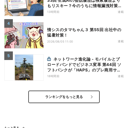
33回 生成AIの会話履歴は検索履歴より
もリスキー？今のうちに情報漏洩対策を
万全にしておこう
13時間前
連載
情シスのタマちゃん３ 第55回 出社中の
猛暑対策！
連載
2026/08/05 11:00
ネットワーク進化論 - モバイルとブ
ロードバンドでビジネス変革 第44回 ソ
フトバンクが「HAPS」のプレ商用サー
ビス開始を表明、本格的な商用展開のめ
18時間前
連載
どは
ランキングをもっと見る
もっと見る