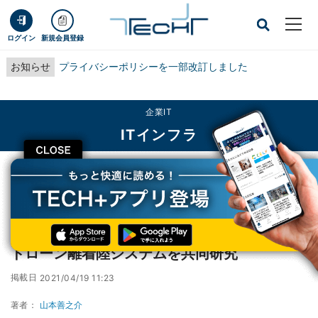
ログイン
新規会員登録
お知らせ
プライバシーポリシーを一部改訂しました
企業IT
ITインフラ
CLOSE
TECH+
企業IT
ITインフラ
NTTデータと東北大、インフラ設備点検向けドローン離着陸システムを共同研究
NTTデータと東北大、インフラ設備点検向け
ドローン離着陸システムを共同研究
掲載日
2021/04/19 11:23
著者：
山本善之介