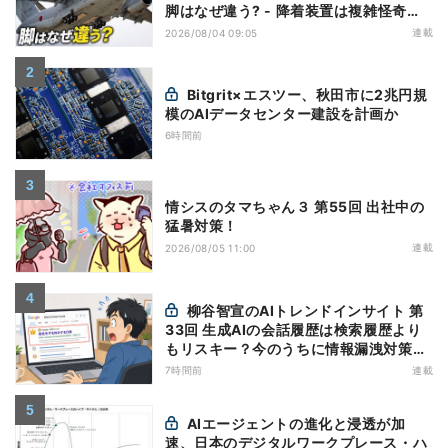
脚はなぜ違う? - 降着装置は複雑怪奇
(5)|軍用輸送機(10)
連載
2026/08/04 09:05
Bitgrit×エスツー、秋田市に2兆円規
模のAIデータセンター建設を計画か
6時間前
情シスのタマちゃん３ 第55回 出社中の
猛暑対策！
連載
2026/08/05 11:00
柳谷智宣のAIトレンドインサイト 第
33回 生成AIの会話履歴は検索履歴より
もリスキー？今のうちに情報漏洩対策を
万全にしておこう
7時間前
連載
AIエージェントの進化と浸透が加
速、日本のデジタルワークプレース・ハ