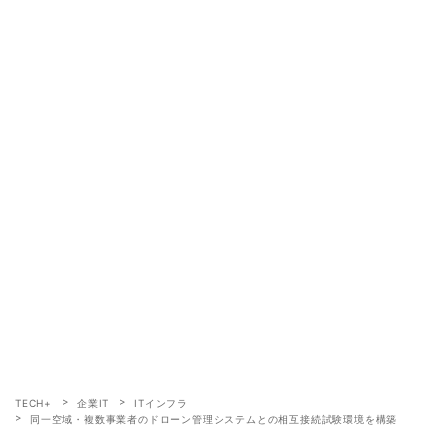
TECH+
企業IT
ITインフラ
同一空域・複数事業者のドローン管理システムとの相互接続試験環境を構築