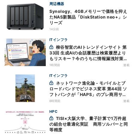
周辺機器
Synology、4GBメモリーで価格を抑え
たNAS新製品「DiskStation neo+」シ
リーズ
14分前
ITインフラ
柳谷智宣のAIトレンドインサイト 第
33回 生成AIの会話履歴は検索履歴より
もリスキー？今のうちに情報漏洩対策を
万全にしておこう
1時間前
連載
ITインフラ
ネットワーク進化論 - モバイルとブ
ロードバンドでビジネス変革 第44回 ソ
フトバンクが「HAPS」のプレ商用サー
ビス開始を表明、本格的な商用展開のめ
6時間前
連載
どは
HPC
TISI×大阪大学、量子計算で1万件超
の組合せ最適化実証 商用ソルバーと同
等精度