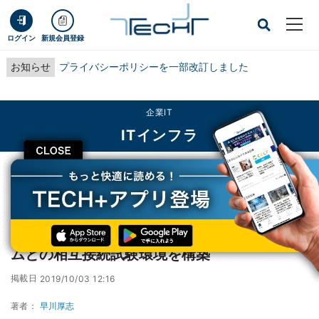
ログイン
新規会員登録
お知らせ
プライバシーポリシーを一部改訂しました
企業IT
ITインフラ
CLOSE
TECH+
企業IT
ITインフラ
同一空域・複数事業者のドローン管理システムとの相互接続試験環境を構築
同一空域・複数事業者のドローン管理システ
ムとの相互接続試験環境を構築
掲載日
2019/10/03 12:16
著者：
早川厚志