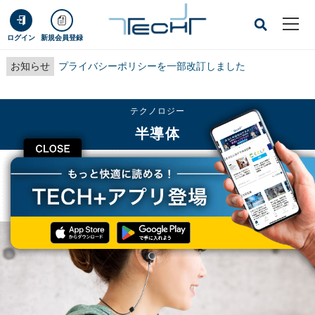
ログイン
新規会員登録
お知らせ
プライバシーポリシーを一部改訂しました
テクノロジー
半導体
CLOSE
TECH+
テクノロジー
半導体
Bluetooth搭載機器の年間出荷台数 2025年には64億台へ、Bluetooth SIG予測