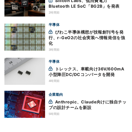
Silicon Labs、低消費電力
Bluetooth LE SoC「BG2B」を発表
2時間前
半導体
びわこ半導体構想が技報創刊号を発
行、r-GeO2の社会実装へ情報発信を強
化
3時間前
半導体
トレックス、車載向け36V/600mA
小型降圧DC/DCコンバータを開発
4時間前
企業動向
Anthropic、Claude向けに独自チッ
プの設計チームを新設
5時間前