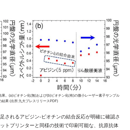
(a)ビオチン化(無)および(b)ビオチン化(有)の微小レーザー素子サンプル
果 (出所:九大プレスリリースPDF)
足されるアビジン-ビオチンの結合反応が明確に確認さ
ットプリンターと同様の技術で印刷可能な、抗原抗体