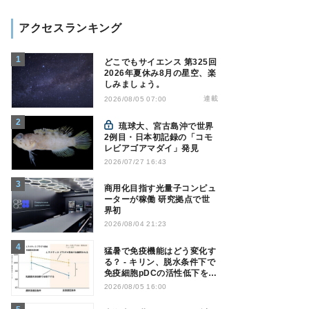
アクセスランキング
どこでもサイエンス 第325回
2026年夏休み8月の星空、楽
しみましょう。
連載
2026/08/05 07:00
琉球大、宮古島沖で世界
2例目・日本初記録の「コモ
レビアゴアマダイ」発見
2026/07/27 16:43
商用化目指す光量子コンピュ
ーターが稼働 研究拠点で世
界初
2026/08/04 21:23
猛暑で免疫機能はどう変化す
る？ - キリン、脱水条件下で
免疫細胞pDCの活性低下を確
認
2026/08/05 16:00