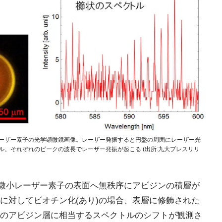
レーザー素子の光学顕微鏡画像。レーザー発振すると円盤の周囲にレーザー光
ル。それぞれのピークの波長でレーザー発振が起こる (出所:九大プレスリリ
、微小レーザー素子の表面へ無秩序にアビジンの積層が
に対してビオチン化(あり)の場合、表層に修飾された
のアビジン層に相当するスペクトルのシフトが観測さ