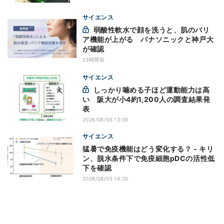
サイエンス
弱酸性軟水で顔を洗うと、肌のバリ
ア機能が上がる パナソニックと神戸大
が確認
23時間前
サイエンス
しっかり噛める子ほど運動能力は高
い 阪大が小4約1,200人の調査結果発
表
2026/08/06 13:05
サイエンス
猛暑で免疫機能はどう変化する？ - キリ
ン、脱水条件下で免疫細胞pDCの活性低
下を確認
2026/08/05 16:00