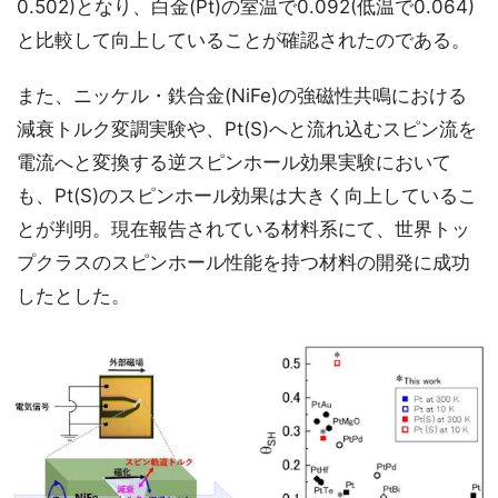
0.502)となり、白金(Pt)の室温で0.092(低温で0.064)
と比較して向上していることが確認されたのである。
また、ニッケル・鉄合金(NiFe)の強磁性共鳴における
減衰トルク変調実験や、Pt(S)へと流れ込むスピン流を
電流へと変換する逆スピンホール効果実験において
も、Pt(S)のスピンホール効果は大きく向上しているこ
とが判明。現在報告されている材料系にて、世界トッ
プクラスのスピンホール性能を持つ材料の開発に成功
したとした。