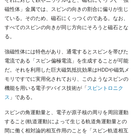
それに対して鉄やニッケルなど、磁石にくっつく「強
磁性体」金属では、スピンの向きの割合に偏りが生じ
ている。そのため、磁石にくっつくのである。なお、
すべてのスピンの向きが同じ方向にそろうと磁石とな
る。
強磁性体には特色があり、通電するとスピンを帯びた
電流である「スピン偏極電流」を生成することが可能
だ。それを利用した巨大磁気抵抗効果はHDDや磁気メ
モリですでに実用化されており、このようなスピンの
機能を用いる電子デバイス技術が「
スピントロニク
ス
」である。
スピンの角運動量と、電子が原子核の周りを周回運動
すること(軌道運動)によって生じる軌道角運動量との
間に働く相対論的相互作用のことを「スピン軌道相互