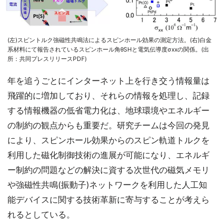
(左)スピントルク強磁性共鳴法によるスピンホール効果の測定方法。(右)白金
系材料にて報告されているスピンホール角θSHと電気伝導度σxxの関係。(出
所：共同プレスリリースPDF)
年を追うごとにインターネット上を行き交う情報量は
飛躍的に増加しており、それらの情報を処理し、記録
する情報機器の低省電力化は、地球環境やエネルギー
の制約の観点からも重要だ。研究チームは今回の発見
により、スピンホール効果からのスピン軌道トルクを
利用した磁化制御技術の進展が可能になり、エネルギ
ー制約の問題などの解決に資する次世代の磁気メモリ
や強磁性共鳴(振動子)ネットワークを利用した人工知
能デバイスに関する技術革新に寄与することが考えら
れるとしている。