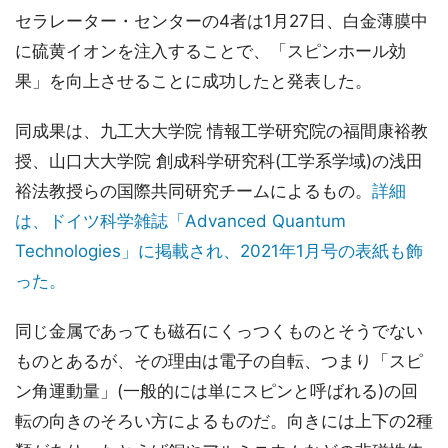
セラレーター・センターの4者は1月27日、白金薄膜中
に硫黄イオンを注入することで、「スピンホール効
果」を向上させることに成功したと発表した。
同成果は、九工大大学院 情報工学研究院の福間康裕教
授、山口大大学院 創成科学研究科(工学系学域)の浅田
裕法教授らの国際共同研究チームによるもの。
詳細
は、ドイツ科学雑誌「Advanced Quantum
Technologies」に掲載され、2021年1月号の表紙も飾
った。
同じ金属であっても磁石にくっつくものとそうでない
ものとあるが、その理由は電子の自転、つまり「スピ
ン角運動量」(一般的には単にスピンと呼ばれる)の回
転の向きのそろい方によるものだ。向きには上下の2種