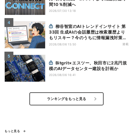
間10％削減へ
2026/07/30 13:18
柳谷智宣のAIトレンドインサイト 第
33回 生成AIの会話履歴は検索履歴より
もリスキー？今のうちに情報漏洩対策を
万全にしておこう
連載
2026/08/06 15:50
Bitgrit×エスツー、秋田市に2兆円規
模のAIデータセンター建設を計画か
2026/08/06 16:41
ランキングをもっと見る
もっと見る