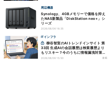
周辺機器
Synology、4GBメモリーで価格を抑え
たNAS新製品「DiskStation neo+」シ
リーズ
2026/08/06 16:35
ITインフラ
柳谷智宣のAIトレンドインサイト 第
33回 生成AIの会話履歴は検索履歴より
もリスキー？今のうちに情報漏洩対策を
万全にしておこう
連載
2026/08/06 15:50