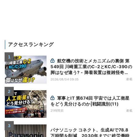
アクセスランキング
航空機の技術とメカニズムの裏側 第
549回 川崎重工業のC-2とKC/C-390の
脚はなぜ違う? - 降着装置は複雑怪奇
(5)|軍用輸送機(10)
連載
2026/08/04 09:05
軍事とIT 第674回 宇宙では人工衛星
をどう見分けるのか|戦闘識別(11)
21時間前
連載
パナソニック コネクト、生成AIで78.8
万時間を削減 2030年までに総労働時