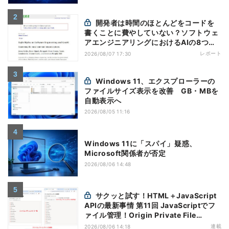
開発者は時間のほとんどをコードを
書くことに費やしていない？ソフトウェ
アエンジニアリングにおけるAIの8つの
神話への賛否
レポート
2026/08/07 17:30
Windows 11、エクスプローラーの
ファイルサイズ表示を改善 GB・MBを
自動表示へ
2026/08/05 11:16
Windows 11に「スパイ」疑惑、
Microsoft関係者が否定
2026/08/06 14:48
サクッと試す！HTML＋JavaScript
APIの最新事情 第11回 JavaScriptでフ
ァイル管理！Origin Private File
Systemを活用する
連載
2026/08/06 14:18