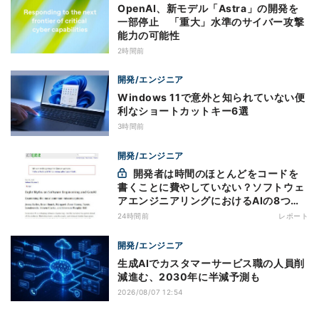
OpenAI、新モデル「Astra」の開発を
一部停止 「重大」水準のサイバー攻撃
能力の可能性
2時間前
開発/エンジニア
Windows 11で意外と知られていない便
利なショートカットキー6選
3時間前
開発/エンジニア
開発者は時間のほとんどをコードを
書くことに費やしていない？ソフトウェ
アエンジニアリングにおけるAIの8つの
神話への賛否
24時間前
レポート
開発/エンジニア
生成AIでカスタマーサービス職の人員削
減進む、2030年に半減予測も
2026/08/07 12:54