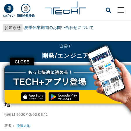
ログイン
新規会員登録
お知らせ
夏季休業期間のお問い合わせについて
企業IT
開発/エンジニア
CLOSE
TECH+
企業IT
開発/エンジニア
11月デスクトップOSシェア発表、Linuxが微増
11月デスクトップOSシェア発表、Linuxが微
増
掲載日
2020/12/02 06:12
著者：
後藤大地