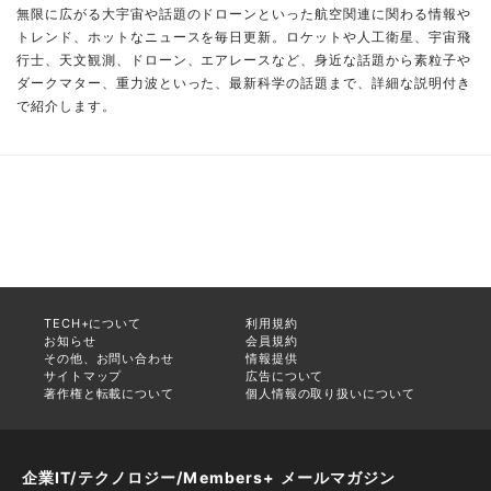
無限に広がる大宇宙や話題のドローンといった航空関連に関わる情報や
トレンド、ホットなニュースを毎日更新。ロケットや人工衛星、宇宙飛
行士、天文観測、ドローン、エアレースなど、身近な話題から素粒子や
ダークマター、重力波といった、最新科学の話題まで、詳細な説明付き
で紹介します。
TECH+について
利用規約
お知らせ
会員規約
その他、お問い合わせ
情報提供
サイトマップ
広告について
著作権と転載について
個人情報の取り扱いについて
企業IT/テクノロジー/Members+ メールマガジン