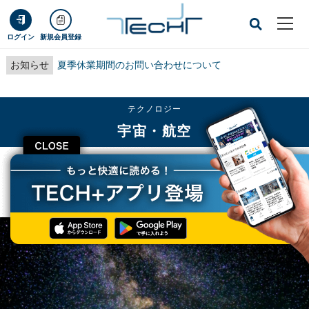
ログイン
新規会員登録
お知らせ
夏季休業期間のお問い合わせについて
テクノロジー
宇宙・航空
CLOSE
TECH+
テクノロジー
宇宙・航空
JAXAの若田光一宇宙飛行士および古川聡宇宙飛行士のISS長期滞在が決定