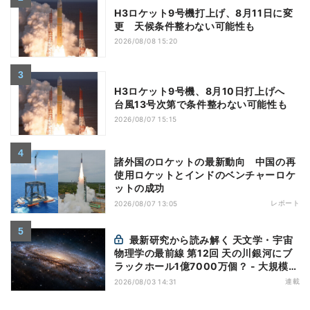
H3ロケット9号機打上げ、8月11日に変
更 天候条件整わない可能性も
2026/08/08 15:20
H3ロケット9号機、8月10日打上げへ
台風13号次第で条件整わない可能性も
2026/08/07 15:15
諸外国のロケットの最新動向 中国の再
使用ロケットとインドのベンチャーロケ
ットの成功
レポート
2026/08/07 13:05
最新研究から読み解く 天文学・宇宙
物理学の最前線 第12回 天の川銀河にブ
ラックホール1億7000万個？ - 大規模計
算が描くその分布
連載
2026/08/03 14:31