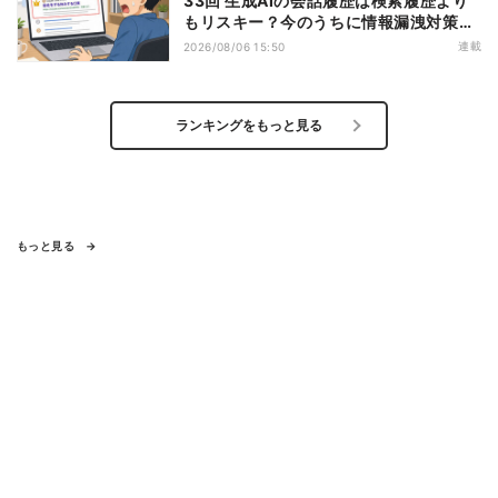
33回 生成AIの会話履歴は検索履歴より
もリスキー？今のうちに情報漏洩対策を
万全にしておこう
連載
2026/08/06 15:50
ランキングをもっと見る
もっと見る