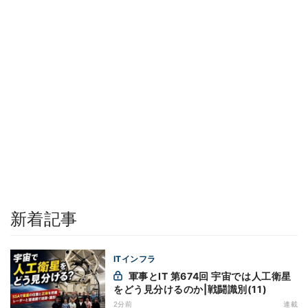
新着記事
ITインフラ
軍事とIT 第674回 宇宙では人工衛星
をどう見分けるのか|戦闘識別(11)
2分前
連載