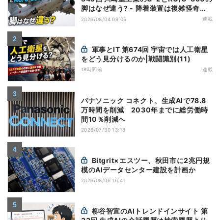
脚はなぜ違う? - 降着装置は複雑怪奇
(5)|軍用輸送機(10)
連載
2026/08/04 09:05
軍事とIT 第674回 宇宙では人工衛星
をどう見分けるのか|戦闘識別(11)
18時間前
連載
パナソニック コネクト、生成AIで78.8
万時間を削減 2030年までに総労働時
間10％削減へ
2026/07/30 13:18
Bitgrit×エスツー、秋田市に2兆円規
模のAIデータセンター建設を計画か
2026/08/06 16:41
柳谷智宣のAIトレンドインサイト 第