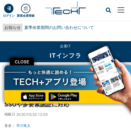
ログイン
新規会員登録
お知らせ
夏季休業期間のお問い合わせについて
企業IT
ITインフラ
CLOSE
TECH+
企業IT
ITインフラ
ソリトン、ID認証サービスをアップデート ‐ SSOや多要素認証に対応
ソリトン、ID認証サービスをアップデート ‐
SSOや多要素認証に対応
掲載日
2020/10/22 12:05
著者：
早川竜太