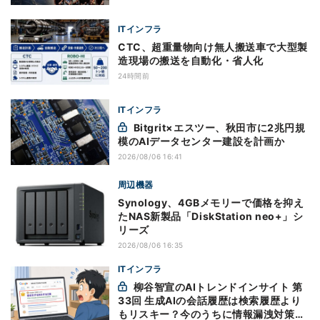
ITインフラ
CTC、超重量物向け無人搬送車で大型製
造現場の搬送を自動化・省人化
24時間前
ITインフラ
Bitgrit×エスツー、秋田市に2兆円規
模のAIデータセンター建設を計画か
2026/08/06 16:41
周辺機器
Synology、4GBメモリーで価格を抑え
たNAS新製品「DiskStation neo+」シ
リーズ
2026/08/06 16:35
ITインフラ
柳谷智宣のAIトレンドインサイト 第
33回 生成AIの会話履歴は検索履歴より
もリスキー？今のうちに情報漏洩対策を