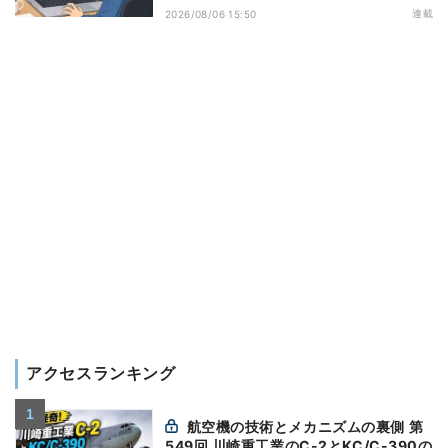
万全にしておこう
連載
2026/08/06 15:50
アクセスランキング
航空機の技術とメカニズムの裏側 第
549回 川崎重工業のC-2とKC/C-390の