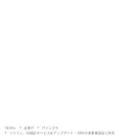
TECH+
企業IT
ITインフラ
ソリトン、ID認証サービスをアップデート ‐ SSOや多要素認証に対応