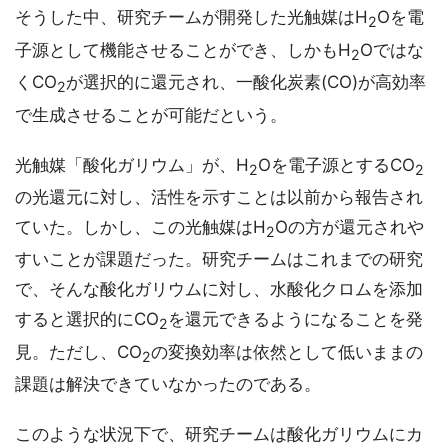
そうした中、研究チームが開発した光触媒はH
Oを電
2
子源として機能させることができ、しかもH
Oではな
2
くCO
が選択的に還元され、一酸化炭素(CO)が高効率
2
で生成させることが可能だという。
光触媒「酸化ガリウム」が、H
Oを電子源とするCO
2
2
の光還元に対し、活性を示すことは以前から報告され
ていた。しかし、この光触媒はH
Oの方が還元されや
2
すいことが課題だった。研究チームはこれまでの研究
で、そんな酸化ガリウムに対し、水酸化クロムを添加
すると選択的にCO
を還元できるようになることを発
2
見。ただし、CO
の変換効率は依然として低いままの
2
課題は解決できていなかったのである。
このような状況下で、研究チームは酸化ガリウムにカ