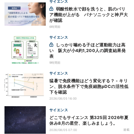
サイエンス
弱酸性軟水で顔を洗うと、肌のバリ
ア機能が上がる パナソニックと神戸大
が確認
6時間前
サイエンス
しっかり噛める子ほど運動能力は高
い 阪大が小4約1,200人の調査結果発
表
9時間前
サイエンス
猛暑で免疫機能はどう変化する？ - キリ
ン、脱水条件下で免疫細胞pDCの活性低
下を確認
2026/08/05 16:00
サイエンス
どこでもサイエンス 第325回 2026年夏
休み8月の星空、楽しみましょう。
連載
2026/08/05 07:00