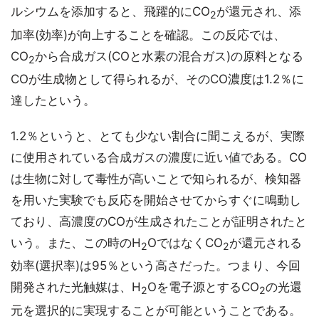
ルシウムを添加すると、飛躍的にCO
が還元され、添
2
加率(効率)が向上することを確認。この反応では、
CO
から合成ガス(COと水素の混合ガス)の原料となる
2
COが生成物として得られるが、そのCO濃度は1.2％に
達したという。
1.2％というと、とても少ない割合に聞こえるが、実際
に使用されている合成ガスの濃度に近い値である。CO
は生物に対して毒性が高いことで知られるが、検知器
を用いた実験でも反応を開始させてからすぐに鳴動し
ており、高濃度のCOが生成されたことが証明されたと
いう。また、この時のH
OではなくCO
が還元される
2
2
効率(選択率)は95％という高さだった。つまり、今回
開発された光触媒は、H
Oを電子源とするCO
の光還
2
2
元を選択的に実現することが可能ということである。