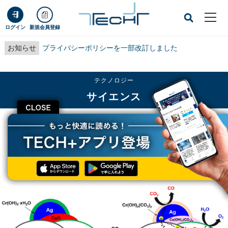
ログイン
新規会員登録
お知らせ
プライバシーポリシーを一部改訂しました
テクノロジー
サイエンス
CLOSE
TECH+
テクノロジー
サイエンス
人工光合成へ前進！ 京大、CO2の回収・有効活用を実現する光触媒を開発