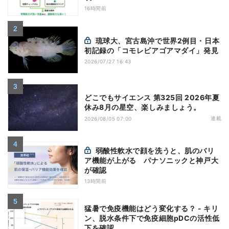
16時間前
琉球大、宮古島沖で世界2例目・日本
初記録の「コモレビアゴアマダイ」発見
2026/07/27 16:43
どこでもサイエンス 第325回 2026年夏
休み8月の星空、楽しみましょう。
連載
2026/08/05 07:00
弱酸性軟水で顔を洗うと、肌のバリ
ア機能が上がる パナソニックと神戸大
が確認
13時間前
猛暑で免疫機能はどう変化する？ - キリ
ン、脱水条件下で免疫細胞pDCの活性低
下を確認