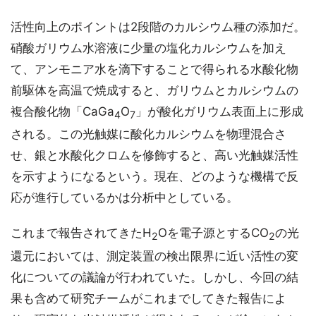
活性向上のポイントは2段階のカルシウム種の添加だ。
硝酸ガリウム水溶液に少量の塩化カルシウムを加え
て、アンモニア水を滴下することで得られる水酸化物
前駆体を高温で焼成すると、ガリウムとカルシウムの
複合酸化物「CaGa
O
」が酸化ガリウム表面上に形成
4
7
される。この光触媒に酸化カルシウムを物理混合さ
せ、銀と水酸化クロムを修飾すると、高い光触媒活性
を示すようになるという。現在、どのような機構で反
応が進行しているかは分析中としている。
これまで報告されてきたH
Oを電子源とするCO
の光
2
2
還元においては、測定装置の検出限界に近い活性の変
化についての議論が行われていた。しかし、今回の結
果も含めて研究チームがこれまでしてきた報告によ