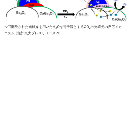
今回開発された光触媒を用いたH
Oを電子源とするCO
の光還元の反応メカ
2
2
ニズム (出所:京大プレスリリースPDF)