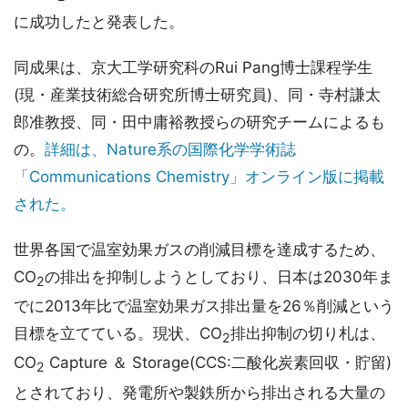
に成功したと発表した。
同成果は、京大工学研究科のRui Pang博士課程学生
(現・産業技術総合研究所博士研究員)、同・寺村謙太
郎准教授、同・田中庸裕教授らの研究チームによるも
の。
詳細は、Nature系の国際化学学術誌
「Communications Chemistry」オンライン版に掲載
された。
世界各国で温室効果ガスの削減目標を達成するため、
CO
の排出を抑制しようとしており、日本は2030年ま
2
でに2013年比で温室効果ガス排出量を26％削減という
目標を立てている。現状、CO
排出抑制の切り札は、
2
CO
Capture ＆ Storage(CCS:二酸化炭素回収・貯留)
2
とされており、発電所や製鉄所から排出される大量の