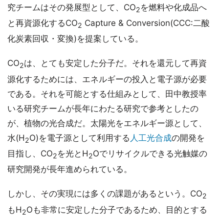
究チームはその発展型として、CO
を燃料や化成品へ
2
と再資源化するCO
Capture & Conversion(CCC:二酸
2
化炭素回収・変換)を提案している。
CO
は、とても安定した分子だ。それを還元して再資
2
源化するためには、エネルギーの投入と電子源が必要
である。それを可能とする仕組みとして、田中教授率
いる研究チームが長年にわたる研究で参考としたの
が、植物の光合成だ。太陽光をエネルギー源として、
水(H
O)を電子源として利用する
人工光合成
の開発を
2
目指し、CO
を光とH
Oでリサイクルできる光触媒の
2
2
研究開発が長年進められている。
しかし、その実現には多くの課題があるという。CO
2
もH
Oも非常に安定した分子であるため、目的とする
2