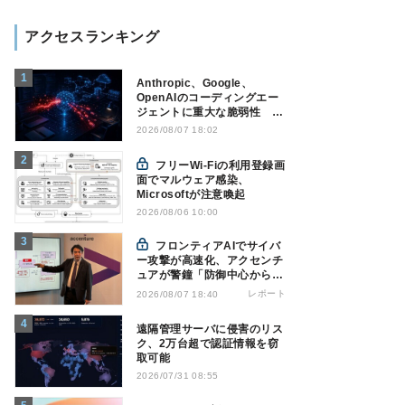
アクセスランキング
Anthropic、Google、
OpenAIのコーディングエー
ジェントに重大な脆弱性 認
証情報窃取などの恐れ
2026/08/07 18:02
フリーWi-Fiの利用登録画
面でマルウェア感染、
Microsoftが注意喚起
2026/08/06 10:00
フロンティアAIでサイバ
ー攻撃が高速化、アクセンチ
ュアが警鐘「防御中心からの
脱却を」
レポート
2026/08/07 18:40
遠隔管理サーバに侵害のリス
ク、2万台超で認証情報を窃
取可能
2026/07/31 08:55