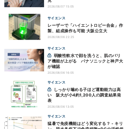
見
2026/08/07 15:05
サイエンス
レーザーで「ハイエントロピー合金」作
製、組成操作も可能 大阪公立大
2026/08/06 22:25
サイエンス
弱酸性軟水で顔を洗うと、肌のバリ
ア機能が上がる パナソニックと神戸大
が確認
2026/08/06 16:05
サイエンス
しっかり噛める子ほど運動能力は高
い 阪大が小4約1,200人の調査結果発
表
2026/08/06 13:05
サイエンス
猛暑で免疫機能はどう変化する？ - キリ
ン、脱水条件下で免疫細胞pDCの活性低