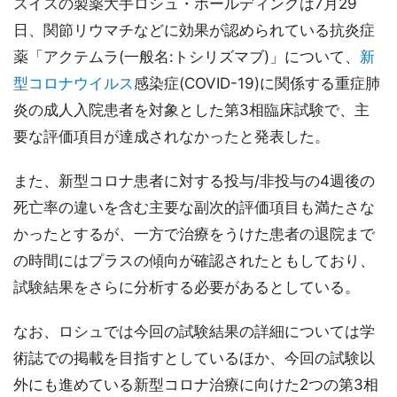
スイスの製薬大手ロシュ・ホールディングは7月29
日、関節リウマチなどに効果が認められている抗炎症
薬「アクテムラ(一般名:トシリズマブ)」について、
新
型コロナウイルス
感染症(COVID-19)に関係する重症肺
炎の成人入院患者を対象とした第3相臨床試験で、主
要な評価項目が達成されなかったと発表した。
また、新型コロナ患者に対する投与/非投与の4週後の
死亡率の違いを含む主要な副次的評価項目も満たさな
かったとするが、一方で治療をうけた患者の退院まで
の時間にはプラスの傾向が確認されたともしており、
試験結果をさらに分析する必要があるとしている。
なお、ロシュでは今回の試験結果の詳細については学
術誌での掲載を目指すとしているほか、今回の試験以
外にも進めている新型コロナ治療に向けた2つの第3相