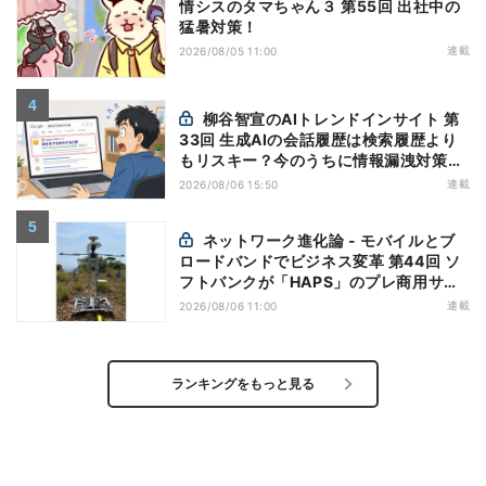
情シスのタマちゃん３ 第55回 出社中の
猛暑対策！
連載
2026/08/05 11:00
柳谷智宣のAIトレンドインサイト 第
33回 生成AIの会話履歴は検索履歴より
もリスキー？今のうちに情報漏洩対策を
万全にしておこう
連載
2026/08/06 15:50
ネットワーク進化論 - モバイルとブ
ロードバンドでビジネス変革 第44回 ソ
フトバンクが「HAPS」のプレ商用サー
ビス開始を表明、本格的な商用展開のめ
連載
2026/08/06 11:00
どは
ランキングをもっと見る