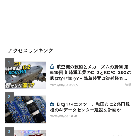
アクセスランキング
航空機の技術とメカニズムの裏側 第
549回 川崎重工業のC-2とKC/C-390の
脚はなぜ違う? - 降着装置は複雑怪奇
(5)|軍用輸送機(10)
連載
2026/08/04 09:05
Bitgrit×エスツー、秋田市に2兆円規
模のAIデータセンター建設を計画か
2026/08/06 16:41