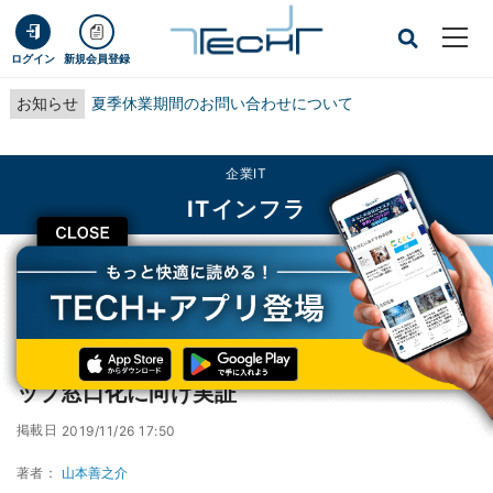
ログイン
新規会員登録
お知らせ
夏季休業期間のお問い合わせについて
企業IT
ITインフラ
CLOSE
TECH+
企業IT
ITインフラ
NTT Comなど、高松市で住民手続のワンストップ窓口化に向け実証
NTT Comなど、高松市で住民手続のワンスト
ップ窓口化に向け実証
掲載日
2019/11/26 17:50
著者：
山本善之介