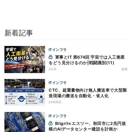
新着記事
ITインフラ
軍事とIT 第674回 宇宙では人工衛星
をどう見分けるのか|戦闘識別(11)
2分前
連載
ITインフラ
CTC、超重量物向け無人搬送車で大型製
造現場の搬送を自動化・省人化
24時間前
ITインフラ
Bitgrit×エスツー、秋田市に2兆円規
模のAIデータセンター建設を計画か