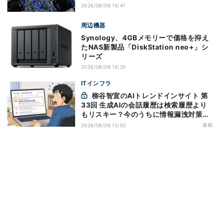
2026/08/06 16:41
周辺機器
Synology、4GBメモリーで価格を抑え
たNAS新製品「DiskStation neo+」シ
リーズ
2026/08/06 16:35
ITインフラ
柳谷智宣のAIトレンドインサイト 第
33回 生成AIの会話履歴は検索履歴より
もリスキー？今のうちに情報漏洩対策を
万全にしておこう
連載
2026/08/06 15:50