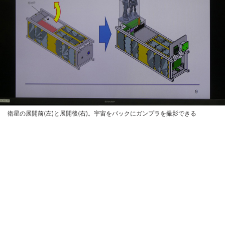
衛星の展開前(左)と展開後(右)。宇宙をバックにガンプラを撮影できる