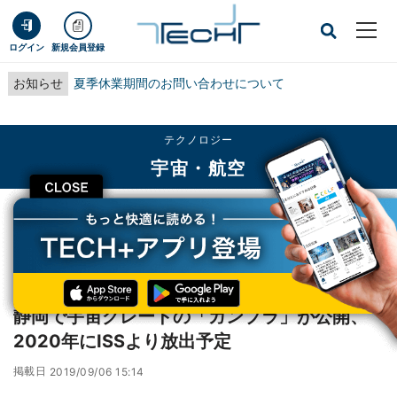
ログイン
新規会員登録
お知らせ
夏季休業期間のお問い合わせについて
テクノロジー
宇宙・航空
CLOSE
TECH+
テクノロジー
宇宙・航空
静岡で宇宙グレードの「ガンプラ」が公開、2020年にISSより放出予定
レポート
静岡で宇宙グレードの「ガンプラ」が公開、
2020年にISSより放出予定
掲載日
2019/09/06 15:14