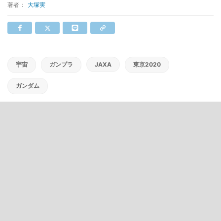
著者：
大塚実
宇宙
ガンプラ
JAXA
東京2020
ガンダム