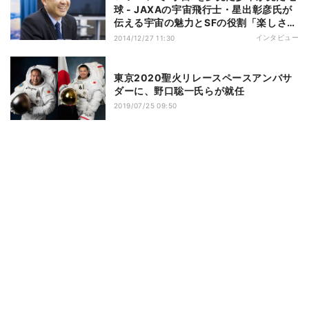
球 - JAXAの宇宙飛行士・星出彰彦氏が
伝える宇宙の魅力とSFの役割「楽しさ、
そして難しさ」
インタビュー
2014/12/27 11:30
東京2020聖火リレースペースアンバサ
ダーに、野口聡一氏らが就任
2019/07/25 09:50