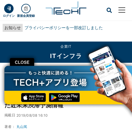
ログイン
新規会員登録
お知らせ
プライバシーポリシーを一部改訂しました
企業IT
ITインフラ
CLOSE
TECH+
企業IT
ITインフラ
NTTデータ、「乗換MAPナビ」にAIを活用した近未来渋滞予測情報
NTTデータ、「乗換MAPナビ」にAIを活用し
た近未来渋滞予測情報
掲載日
2019/08/08 16:10
著者：
丸山篤