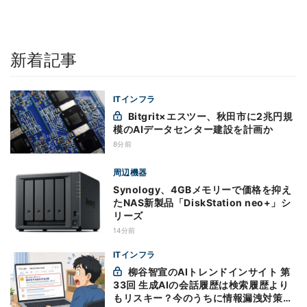
新着記事
ITインフラ
Bitgrit×エスツー、秋田市に2兆円規
模のAIデータセンター建設を計画か
8分前
周辺機器
Synology、4GBメモリーで価格を抑え
たNAS新製品「DiskStation neo+」シ
リーズ
14分前
ITインフラ
柳谷智宣のAIトレンドインサイト 第
33回 生成AIの会話履歴は検索履歴より
もリスキー？今のうちに情報漏洩対策を