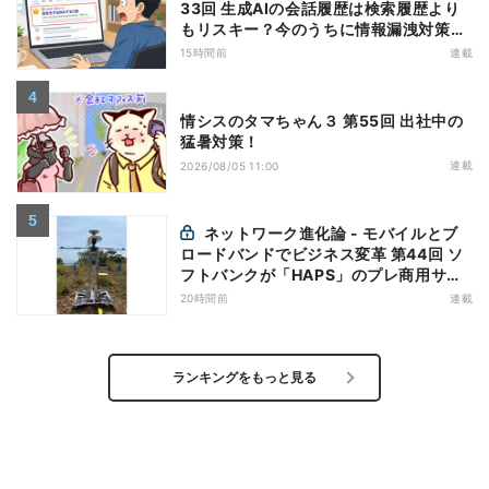
33回 生成AIの会話履歴は検索履歴より
もリスキー？今のうちに情報漏洩対策を
万全にしておこう
15時間前
連載
情シスのタマちゃん３ 第55回 出社中の
猛暑対策！
連載
2026/08/05 11:00
ネットワーク進化論 - モバイルとブ
ロードバンドでビジネス変革 第44回 ソ
フトバンクが「HAPS」のプレ商用サー
ビス開始を表明、本格的な商用展開のめ
20時間前
連載
どは
ランキングをもっと見る