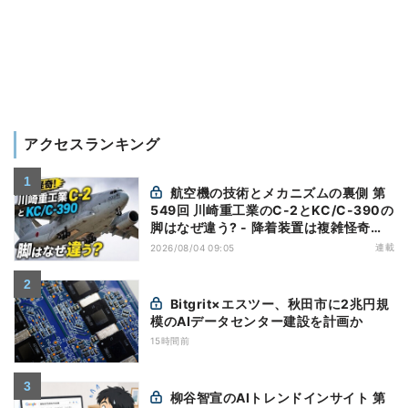
アクセスランキング
航空機の技術とメカニズムの裏側 第
549回 川崎重工業のC-2とKC/C-390の
脚はなぜ違う? - 降着装置は複雑怪奇
(5)|軍用輸送機(10)
連載
2026/08/04 09:05
Bitgrit×エスツー、秋田市に2兆円規
模のAIデータセンター建設を計画か
15時間前
柳谷智宣のAIトレンドインサイト 第