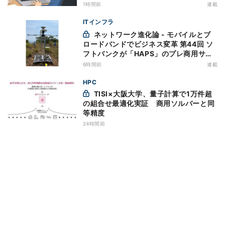
万全にしておこう
1時間前
連載
ITインフラ
ネットワーク進化論 - モバイルとブ
ロードバンドでビジネス変革 第44回 ソ
フトバンクが「HAPS」のプレ商用サー
ビス開始を表明、本格的な商用展開のめ
6時間前
連載
どは
HPC
TISI×大阪大学、量子計算で1万件超
の組合せ最適化実証 商用ソルバーと同
等精度
24時間前