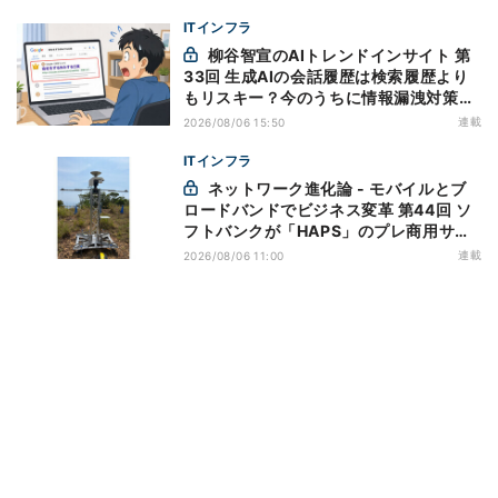
ITインフラ
柳谷智宣のAIトレンドインサイト 第
33回 生成AIの会話履歴は検索履歴より
もリスキー？今のうちに情報漏洩対策を
万全にしておこう
連載
2026/08/06 15:50
ITインフラ
ネットワーク進化論 - モバイルとブ
ロードバンドでビジネス変革 第44回 ソ
フトバンクが「HAPS」のプレ商用サー
ビス開始を表明、本格的な商用展開のめ
連載
2026/08/06 11:00
どは