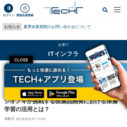
ログイン
新規会員登録
お知らせ
夏季休業期間のお問い合わせについて
企業IT
ITインフラ
CLOSE
TECH+
企業IT
ITインフラ
シオノギが挑戦する医薬品開発における深層学習の活用とは？
レポート
シオノギが挑戦する医薬品開発における深層
学習の活用とは？
掲載日
2019/05/21 11:00