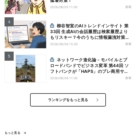
猛暑対策！
連載
2026/08/05 11:00
柳谷智宣のAIトレンドインサイト 第
33回 生成AIの会話履歴は検索履歴より
もリスキー？今のうちに情報漏洩対策を
万全にしておこう
連載
2026/08/06 15:50
ネットワーク進化論 - モバイルとブ
ロードバンドでビジネス変革 第44回 ソ
フトバンクが「HAPS」のプレ商用サー
ビス開始を表明、本格的な商用展開のめ
連載
2026/08/06 11:00
どは
ランキングをもっと見る
もっと見る