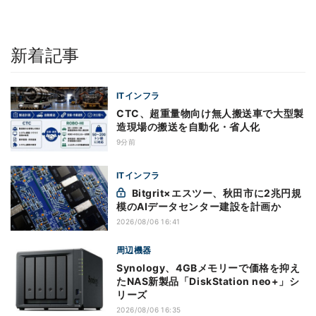
新着記事
ITインフラ
CTC、超重量物向け無人搬送車で大型製
造現場の搬送を自動化・省人化
9分前
ITインフラ
Bitgrit×エスツー、秋田市に2兆円規
模のAIデータセンター建設を計画か
2026/08/06 16:41
周辺機器
Synology、4GBメモリーで価格を抑え
たNAS新製品「DiskStation neo+」シ
リーズ
2026/08/06 16:35