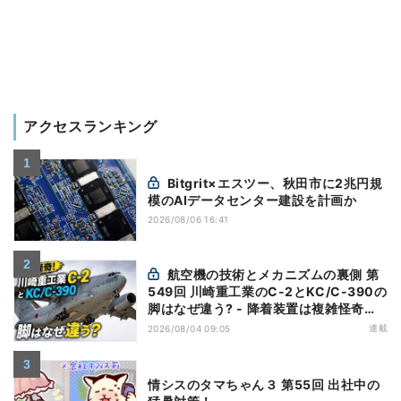
アクセスランキング
Bitgrit×エスツー、秋田市に2兆円規
模のAIデータセンター建設を計画か
2026/08/06 16:41
航空機の技術とメカニズムの裏側 第
549回 川崎重工業のC-2とKC/C-390の
脚はなぜ違う? - 降着装置は複雑怪奇
(5)|軍用輸送機(10)
連載
2026/08/04 09:05
情シスのタマちゃん３ 第55回 出社中の