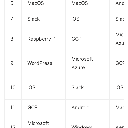
6
MacOS
MacOS
Andr
7
Slack
iOS
Slack
Micro
8
Raspberry Pi
GCP
Azur
Microsoft
9
WordPress
GCP
Azure
10
iOS
Slack
iOS
11
GCP
Android
Mac
Microsoft
12
Windows
AWS