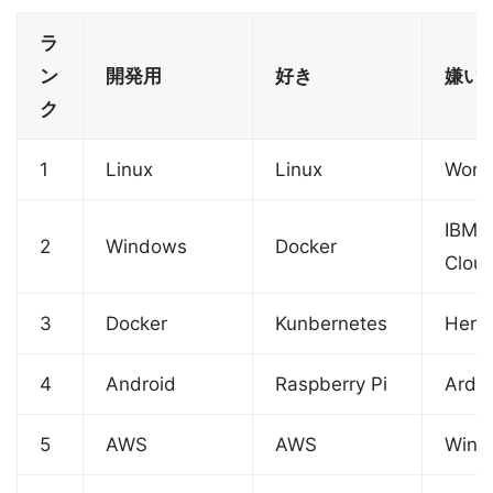
ラ
ン
開発用
好き
嫌い
ク
1
Linux
Linux
Word
IBM
2
Windows
Docker
Clou
3
Docker
Kunbernetes
Hero
4
Android
Raspberry Pi
Ardu
5
AWS
AWS
Wind