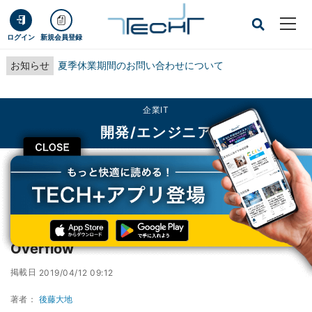
ログイン
新規会員登録
お知らせ
夏季休業期間のお問い合わせについて
企業IT
開発/エンジニア
CLOSE
TECH+
企業IT
開発/エンジニア
2019年人気＆嫌われOSランキング- Stack Overflow
2019年人気＆嫌われOSランキング- Stack
Overflow
掲載日
2019/04/12 09:12
著者：
後藤大地