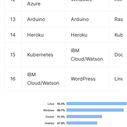
Azure
13
Arduino
Arduino
Raspb
14
Heroku
Heroku
Kube
IBM
15
Kubernetes
Dock
Cloud/Watson
IBM
16
WordPress
Linux
Cloud/Watson