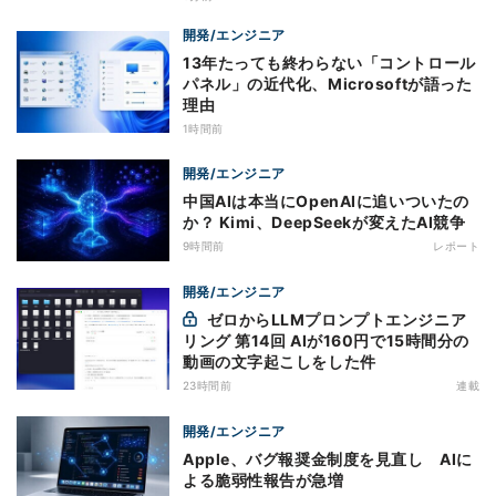
開発/エンジニア
13年たっても終わらない「コントロール
パネル」の近代化、Microsoftが語った
理由
1時間前
開発/エンジニア
中国AIは本当にOpenAIに追いついたの
か？ Kimi、DeepSeekが変えたAI競争
9時間前
レポート
開発/エンジニア
ゼロからLLMプロンプトエンジニア
リング 第14回 AIが160円で15時間分の
動画の文字起こしをした件
23時間前
連載
開発/エンジニア
Apple、バグ報奨金制度を見直し AIに
よる脆弱性報告が急増