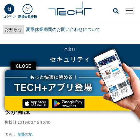
ログイン
新規会員登録
お知らせ
夏季休業期間のお問い合わせについて
企業IT
セキュリティ
CLOSE
TECH+
企業IT
セキュリティ
メールマーケティング会社から20億件のデータが漏洩
メールマーケティング会社から20億件のデー
タが漏洩
掲載日
2019/03/15 10:10
著者：
後藤大地