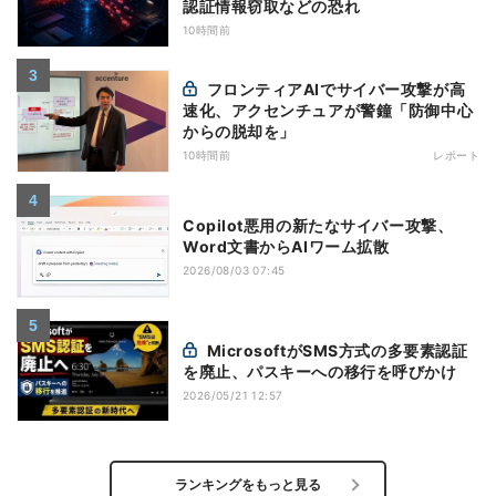
認証情報窃取などの恐れ
10時間前
フロンティアAIでサイバー攻撃が高
速化、アクセンチュアが警鐘「防御中心
からの脱却を」
10時間前
レポート
Copilot悪用の新たなサイバー攻撃、
Word文書からAIワーム拡散
2026/08/03 07:45
MicrosoftがSMS方式の多要素認証
を廃止、パスキーへの移行を呼びかけ
2026/05/21 12:57
ランキングをもっと見る