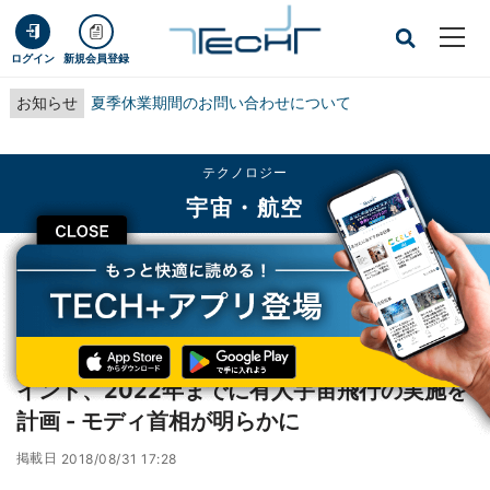
ログイン
新規会員登録
お知らせ
夏季休業期間のお問い合わせについて
テクノロジー
宇宙・航空
CLOSE
TECH+
テクノロジー
宇宙・航空
インド、2022年までに有人宇宙飛行の実施を計画 - モディ首相が明らかに
レポート
インド、2022年までに有人宇宙飛行の実施を
計画 - モディ首相が明らかに
掲載日
2018/08/31 17:28