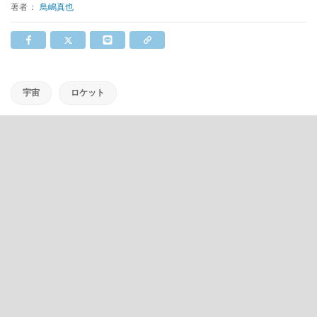
著者：
鳥嶋真也
宇宙
ロケット