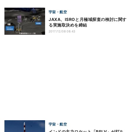
宇宙・航空
JAXA、ISROと月極域探査の検討に関す
る実施取決めを締結
2017/12/08 08:43
宇宙・航空
インドの主力ロケット「PSLV」が打ち