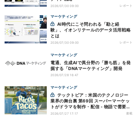
レポート
2026/07/30 09:00
マーケティング
AI時代にこそ問われる「勘と経
験」、イオンリテールのデータ活用戦略
とは
レポート
2026/07/30 09:00
マーケティング
電通、生成AIで異分野の「勝ち筋」を発
掘する「DNAマーケティング」開発
2026/07/28 16:47
マーケティング
テックトピア：米国のテクノロジー
業界の舞台裏 第69回 スーパーマーケッ
トがドラマを制作・配信 - 物語で需要を
演出する小売メディア
連載
2026/07/27 17:17