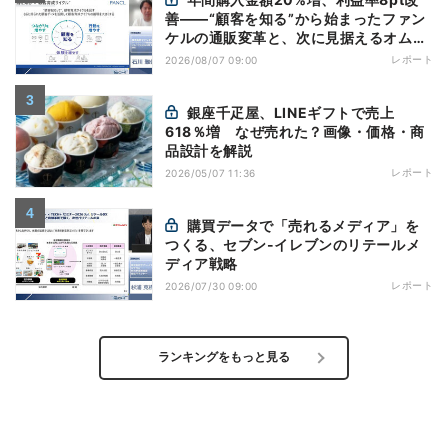
善——“顧客を知る”から始まったファン
ケルの通販変革と、次に見据えるオムニ
チャネル
レポート
2026/08/07 09:00
銀座千疋屋、LINEギフトで売上
618％増 なぜ売れた？画像・価格・商
品設計を解説
レポート
2026/05/07 11:36
購買データで「売れるメディア」を
つくる、セブン-イレブンのリテールメ
ディア戦略
レポート
2026/07/30 09:00
ランキングをもっと見る