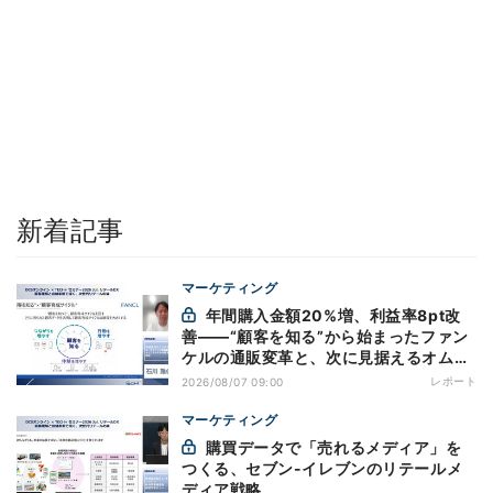
新着記事
マーケティング
年間購入金額20%増、利益率8pt改
善——“顧客を知る”から始まったファン
ケルの通販変革と、次に見据えるオムニ
チャネル
レポート
2026/08/07 09:00
マーケティング
購買データで「売れるメディア」を
つくる、セブン-イレブンのリテールメ
ディア戦略