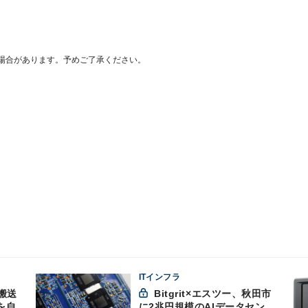
場合があります。予めご了承ください。
ITインフラ
搬送
Bitgrit×エスツー、秋田市
を自
に2兆円規模のAIデータセン