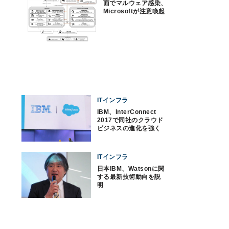
面でマルウェア感染、
Microsoftが注意喚起
ITインフラ
IBM、InterConnect
2017で同社のクラウド
ビジネスの進化を強く
印象づける
ITインフラ
日本IBM、Watsonに関
する最新技術動向を説
明