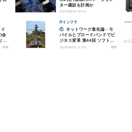
ター建設を計画か
2026/08/06 16:41
ITインフラ
ネットワーク進化論 - モ
の会
バイルとブロードバンドでビ
リス
ジネス変革 第44回 ソフトバ
洩対
ンクが「HAPS」のプレ商用
連載
連載
2026/08/06 11:00
サービス開始を表明、本格的
な商用展開のめどは