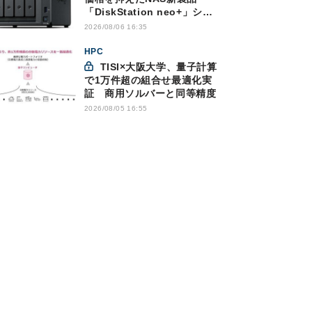
「DiskStation neo+」シリ
ーズ
2026/08/06 16:35
HPC
TISI×大阪大学、量子計算
で1万件超の組合せ最適化実
証 商用ソルバーと同等精度
2026/08/05 16:55