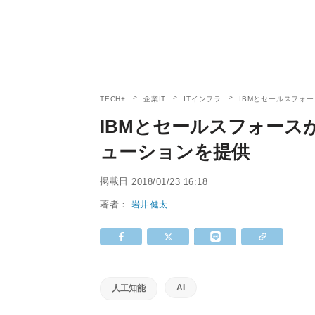
TECH+
企業IT
ITインフラ
IBMとセールスフォ
IBMとセールスフォース
ューションを提供
掲載日
2018/01/23 16:18
著者：
岩井 健太
AI
人工知能