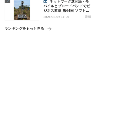
ネットワーク進化論 - モ
バイルとブロードバンドでビ
ジネス変革 第44回 ソフトバ
ンクが「HAPS」のプレ商用
連載
2026/08/06 11:00
サービス開始を表明、本格的
な商用展開のめどは
ランキングをもっと見る