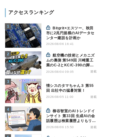
アクセスランキング
Bitgrit×エスツー、秋田
市に2兆円規模のAIデータセ
ンター建設を計画か
2026/08/06 16:41
航空機の技術とメカニズ
ムの裏側 第549回 川崎重工
業のC-2とKC/C-390の脚は
なぜ違う? - 降着装置は複雑
連載
2026/08/04 09:05
怪奇(5)|軍用輸送機(10)
情シスのタマちゃん３ 第55
回 出社中の猛暑対策！
連載
2026/08/05 11:00
柳谷智宣のAIトレンドイ
ンサイト 第33回 生成AIの会
話履歴は検索履歴よりもリス
キー？今のうちに情報漏洩対
連載
2026/08/06 15:50
策を万全にしておこう