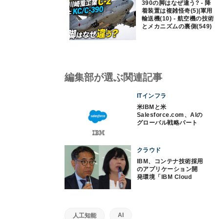
390の脚はなぜ違う? - 降
着装置は複雑怪奇(5)|軍用
輸送機(10) - 航空機の技術
とメカニズムの裏側(549)
編集部が選ぶ関連記事
ITインフラ
米IBMと米
Salesforce.com、AIの
グローバル戦略パート
ナーシップ
クラウド
IBM、コンテナ技術採用
のアプリケーション開
発環境「IBM Cloud
Private」
AI
人工知能