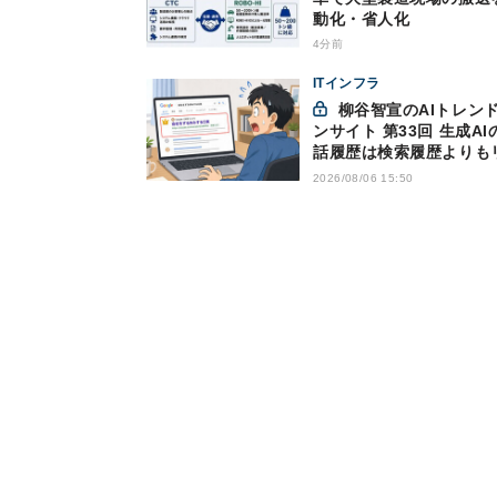
動化・省人化
4分前
ITインフラ
柳谷智宣のAIトレンドイ
ンサイト 第33回 生成AI
話履歴は検索履歴よりも
キー？今のうちに情報漏
2026/08/06 15:50
策を万全にしておこう