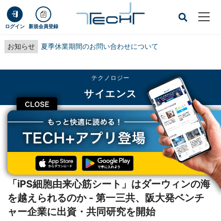
ログイン
新規会員登録
お知らせ
夏季休業期間のお問い合わせについて
テクノロジー
サイエンス
CLOSE
TECH+
テクノロジー
サイエンス
「iPS細胞由来心筋シート」はダーウィンの海を越えられるのか - 第一三共、阪
大発ベンチャー企業に出資・共同研究を開始
レポート
「iPS細胞由来心筋シート」はダーウィンの海
を越えられるのか - 第一三共、阪大発ベンチ
ャー企業に出資・共同研究を開始