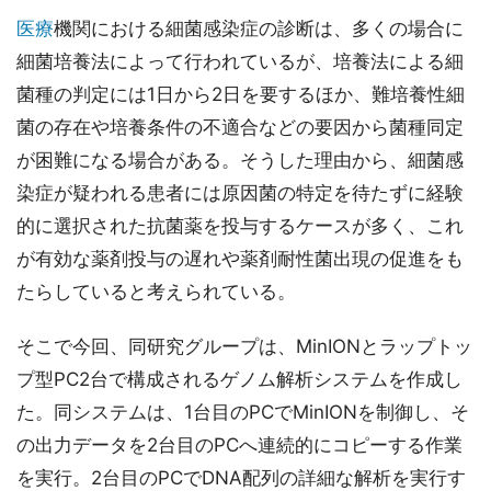
医療
機関における細菌感染症の診断は、多くの場合に
細菌培養法によって行われているが、培養法による細
菌種の判定には1日から2日を要するほか、難培養性細
菌の存在や培養条件の不適合などの要因から菌種同定
が困難になる場合がある。そうした理由から、細菌感
染症が疑われる患者には原因菌の特定を待たずに経験
的に選択された抗菌薬を投与するケースが多く、これ
が有効な薬剤投与の遅れや薬剤耐性菌出現の促進をも
たらしていると考えられている。
そこで今回、同研究グループは、MinIONとラップトッ
プ型PC2台で構成されるゲノム解析システムを作成し
た。同システムは、1台目のPCでMinIONを制御し、そ
の出力データを2台目のPCへ連続的にコピーする作業
を実行。2台目のPCでDNA配列の詳細な解析を実行す