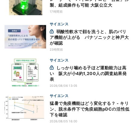
製、組成操作も可能 大阪公立大
17時間前
サイエンス
弱酸性軟水で顔を洗うと、肌のバリ
ア機能が上がる パナソニックと神戸大
が確認
23時間前
サイエンス
しっかり噛める子ほど運動能力は高
い 阪大が小4約1,200人の調査結果発
表
2026/08/06 13:05
サイエンス
猛暑で免疫機能はどう変化する？ - キリ
ン、脱水条件下で免疫細胞pDCの活性低
下を確認
2026/08/05 16:00