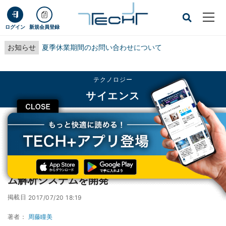
ログイン
新規会員登録
お知らせ
夏季休業期間のお問い合わせについて
テクノロジー
サイエンス
CLOSE
TECH+
テクノロジー
サイエンス
東海大、細菌感染症診断に向けた迅速なゲノム解析システムを開発
東海大、細菌感染症診断に向けた迅速なゲノ
ム解析システムを開発
掲載日
2017/07/20 18:19
著者：
周藤瞳美