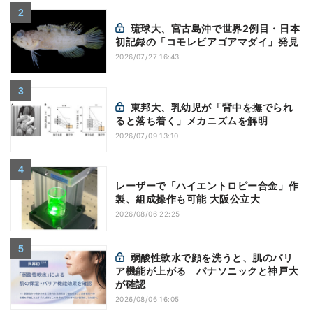
琉球大、宮古島沖で世界2例目・日本
初記録の「コモレビアゴアマダイ」発見
2026/07/27 16:43
東邦大、乳幼児が「背中を撫でられ
ると落ち着く」メカニズムを解明
2026/07/09 13:10
レーザーで「ハイエントロピー合金」作
製、組成操作も可能 大阪公立大
2026/08/06 22:25
弱酸性軟水で顔を洗うと、肌のバリ
ア機能が上がる パナソニックと神戸大
が確認
2026/08/06 16:05