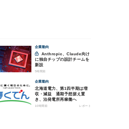
企業動向
Anthropic、Claude向け
に独自チップの設計チームを
新設
5時間前
企業動向
北海道電力、第1四半期は増
収・減益 通期予想据え置
き、泊発電所再稼働へ
10時間前
レポート