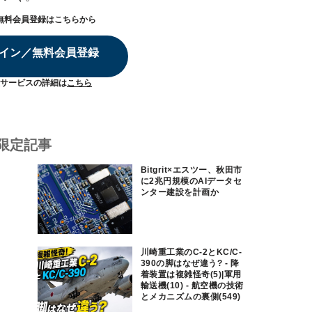
無料会員登録はこちらから
イン／無料会員登録
サービスの詳細は
こちら
限定記事
Bitgrit×エスツー、秋田市
に2兆円規模のAIデータセ
ンター建設を計画か
川崎重工業のC-2とKC/C-
390の脚はなぜ違う? - 降
着装置は複雑怪奇(5)|軍用
輸送機(10) - 航空機の技術
とメカニズムの裏側(549)