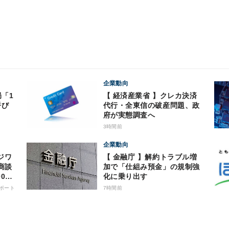
企業動向
局「1
【 経済産業省 】クレカ決済
呼び
代行・全東信の破産問題、政
府が実態調査へ
3時間前
企業動向
ジワ
【 金融庁 】解約トラブル増
I商談
加で「仕組み預金」の規制強
00
化に乗り出す
ポート
7時間前