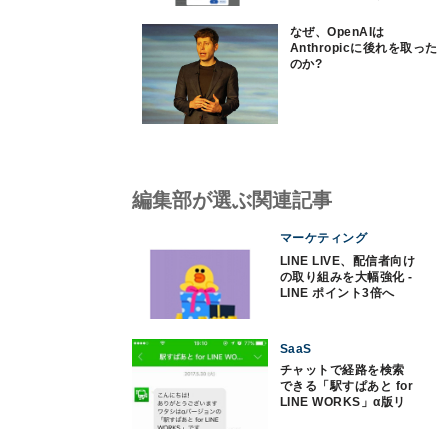
なぜ、OpenAIは
Anthropicに後れを取った
のか?
編集部が選ぶ関連記事
マーケティング
LINE LIVE、配信者向け
の取り組みを大幅強化 -
LINE ポイント3倍へ
SaaS
チャットで経路を検索
できる「駅すぱあと for
LINE WORKS」α版リ
リース