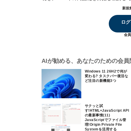
新規
ログ
会員
AIが勧める、あなたのための会員
Windows 11 26H2で何が
変わる? タスクバー復活な
ど注目の新機能3つ
サクッと試
す!HTML+JavaScript API
の最新事情(11)
JavaScriptでファイル管
理!Origin Private File
Systemを活用する