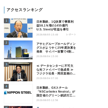
アクセスランキング
日本製鉄、1Q決算で事業利
益58.1％増の1455億円
U.S. Steelが収益を牽引
レポート
2026/08/05 15:49
アサヒグループホールディン
グスがようやく25年度決算を
発表 サイバー攻撃で4割減
益
2026/08/04 15:00
≪ データセンターに不可欠
な光ファイバーで急成長 ≫
フジクラ社長・岡田直樹の技
術論「見えない技術優位性、
2026/08/04 07:00
見えない差別化でトップの座
を！」
日本製鉄、GXスチール
「NSCarbolex Neutral」が
国交省のグリーン鉄試行工事
に採用
2026/08/05 12:56