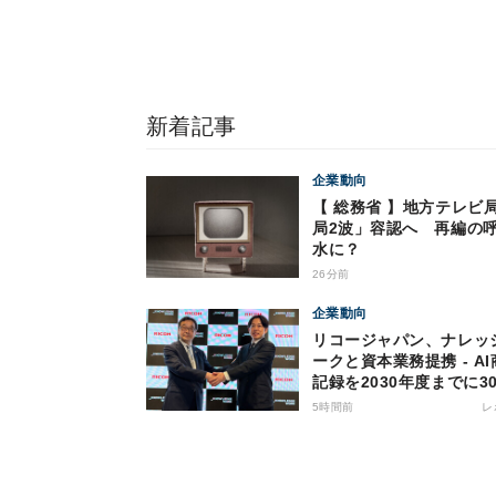
新着記事
企業動向
【 総務省 】地方テレビ
局2波」容認へ 再編の
水に？
26分前
企業動向
リコージャパン、ナレッ
ークと資本業務提携 - A
記録を2030年度までに30
社へ
5時間前
レ