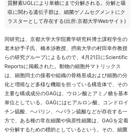
質酵素UGLにより単糖にまで分解される。分解と吸
収に関わる遺伝子群は、細菌ゲノムセグメントにク
ラスターとして存在する(出所:京都大学Webサイト)
同研究は、京都大学大学院農学研究科博士課程学生の
老木紗予子氏、橋本渉教授、摂南大学の村田幸作教授
らの研究グループによるもので、4月21日にScientific
Reportsに掲載された。動物の細胞外マトリックス
は、細胞同士の接着や組織の骨格形成および細胞の分
化と増殖など多様な機能を担っている構造体で、その
主要な構成成分のGAGは、ウロン酸とアミノ糖を基本
単位としている。GAGにはヒアルロン酸、コンドロイ
チン硫酸、ヘパリン、ヘパラン硫酸などが存在する一
方で、ある種の常在細菌や病原性細菌は、GAGを定着
や分解するための標的としているという。その、細菌