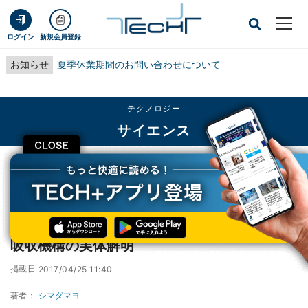
ログイン
新規会員登録
お知らせ
夏季休業期間のお問い合わせについて
テクノロジー
サイエンス
CLOSE
TECH+
テクノロジー
サイエンス
京都大学、細菌によるコンドロイチン分解・吸収機構の実体解明
京都大学、細菌によるコンドロイチン分解・
吸収機構の実体解明
掲載日
2017/04/25 11:40
著者：
シマダマヨ