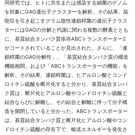
同研究では、ヒトに共生または感染する細菌のゲノム
を対象にGAG遺伝子クラスターを解析。その結果、鼠
咬症を引き起こすグラム陰性連鎖桿菌の遺伝子クラス
ターにはGAGの分解と代謝に関わる複数の酵素ととも
に、基質結合タンパク質依存ABCトランスポーター2
がコードされていることが見出された。さらに、「連
鎖桿菌のGAG分解性」、「基質結合タンパク質の構造
機能相関」および「ABCトランスポーターの機能」を
解析。その結果、連鎖桿菌は、ヒアルロン酸とコンド
ロイチン硫酸を断片化すると分かり、基質結合タンパ
ク質は、断片化ヒアルロン酸やコンドロイチン硫酸と
結合ならびに解離し、その結合と解離に伴って分子構
造を開閉していると分かった。ABCトランスポーター
は、基質結合タンパク質と断片化ヒアルロン酸やコン
ドロイチン硫酸の存在下で、輸送エネルギーを発生さ