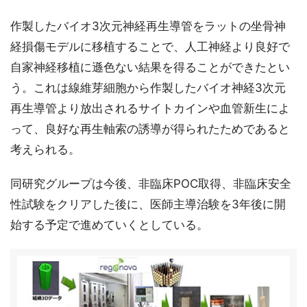
作製したバイオ3次元神経再生導管をラットの坐骨神
経損傷モデルに移植することで、人工神経より良好で
自家神経移植に遜色ない結果を得ることができたとい
う。これは線維芽細胞から作製したバイオ神経3次元
再生導管より放出されるサイトカインや血管新生によ
って、良好な再生軸索の誘導が得られたためであると
考えられる。
同研究グループは今後、非臨床POC取得、非臨床安全
性試験をクリアした後に、医師主導治験を3年後に開
始する予定で進めていくとしている。