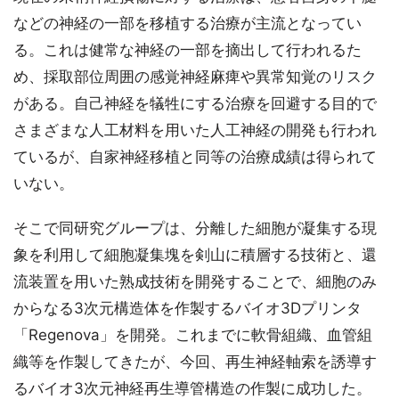
などの神経の一部を移植する治療が主流となってい
る。これは健常な神経の一部を摘出して行われるた
め、採取部位周囲の感覚神経麻痺や異常知覚のリスク
がある。自己神経を犠牲にする治療を回避する目的で
さまざまな人工材料を用いた人工神経の開発も行われ
ているが、自家神経移植と同等の治療成績は得られて
いない。
そこで同研究グループは、分離した細胞が凝集する現
象を利用して細胞凝集塊を剣山に積層する技術と、還
流装置を用いた熟成技術を開発することで、細胞のみ
からなる3次元構造体を作製するバイオ3Dプリンタ
「Regenova」を開発。これまでに軟骨組織、血管組
織等を作製してきたが、今回、再生神経軸索を誘導す
るバイオ3次元神経再生導管構造の作製に成功した。