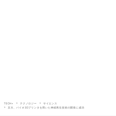
TECH+
テクノロジー
サイエンス
京大、バイオ3Dプリンタを用いた神経再生技術の開発に成功