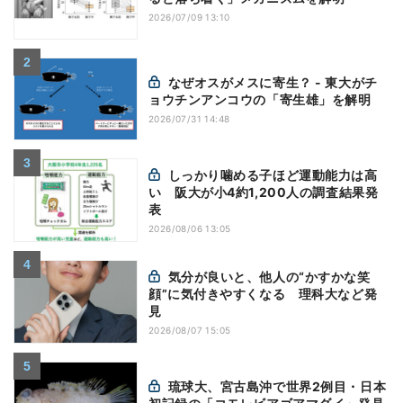
2026/07/09 13:10
なぜオスがメスに寄生？ - 東大がチ
ョウチンアンコウの「寄生雄」を解明
2026/07/31 14:48
しっかり噛める子ほど運動能力は高
い 阪大が小4約1,200人の調査結果発
表
2026/08/06 13:05
気分が良いと、他人の“かすかな笑
顔”に気付きやすくなる 理科大など発
見
2026/08/07 15:05
琉球大、宮古島沖で世界2例目・日本