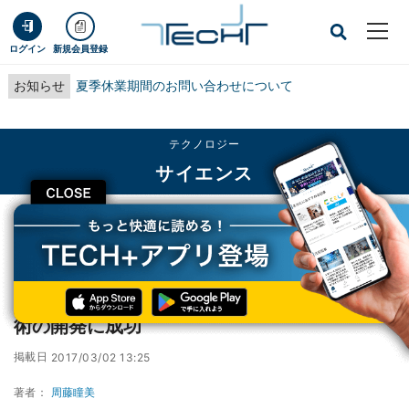
ログイン
新規会員登録
お知らせ
夏季休業期間のお問い合わせについて
テクノロジー
サイエンス
CLOSE
TECH+
テクノロジー
サイエンス
京大、バイオ3Dプリンタを用いた神経再生技術の開発に成功
京大、バイオ3Dプリンタを用いた神経再生技
術の開発に成功
掲載日
2017/03/02 13:25
著者：
周藤瞳美