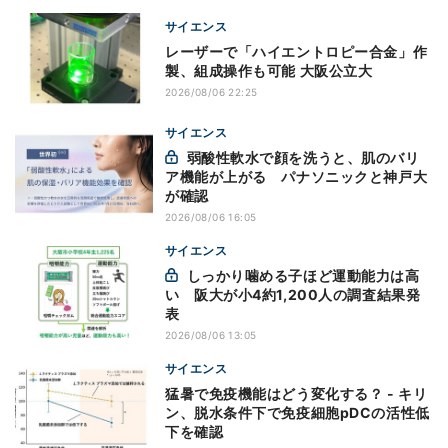
サイエンス
レーザーで「ハイエントロピー合金」作
製、組成操作も可能 大阪公立大
2026/08/06 22:25
サイエンス
弱酸性軟水で顔を洗うと、肌のバリ
ア機能が上がる パナソニックと神戸大
が確認
2026/08/06 16:05
サイエンス
しっかり噛める子ほど運動能力は高
い 阪大が小4約1,200人の調査結果発
表
2026/08/06 13:05
サイエンス
猛暑で免疫機能はどう変化する？ - キリ
ン、脱水条件下で免疫細胞pDCの活性低
下を確認