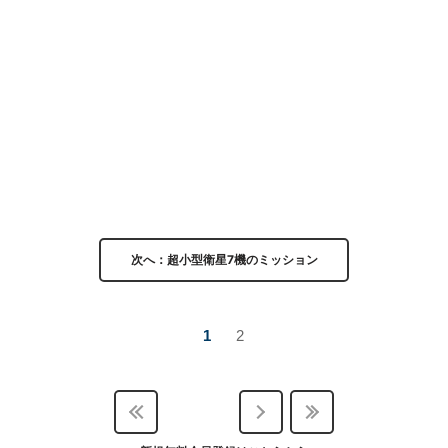
次へ：超小型衛星7機のミッション
1
2