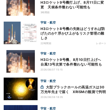
H3ロケット9号機打上げ、8月11日に変
更 天候条件整わない可能性も
3時間前
宇宙・航空
H3ロケット8号機の失敗はどうすれば防
げたのか? 浮かび上がるリスク管理の難
しさ
22時間前
レポート
宇宙・航空
H3ロケット9号機、8月10日打上げへ
台風13号次第で条件整わない可能性も
2026/08/07 15:15
宇宙・航空
大型ブラックホールの高温ガスは30
万光年先まで届く XRISMの観測で判明
2026/08/06 18:05
宇宙・航空