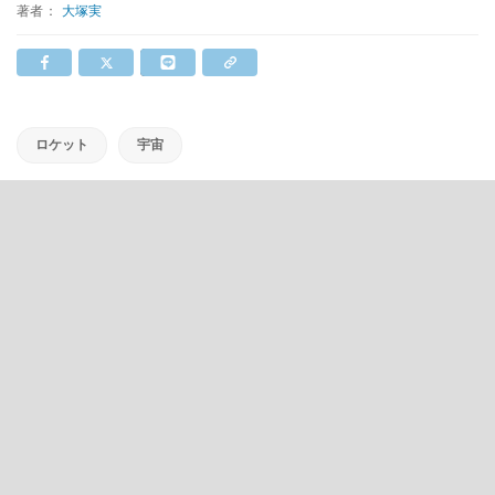
著者：
大塚実
ロケット
宇宙