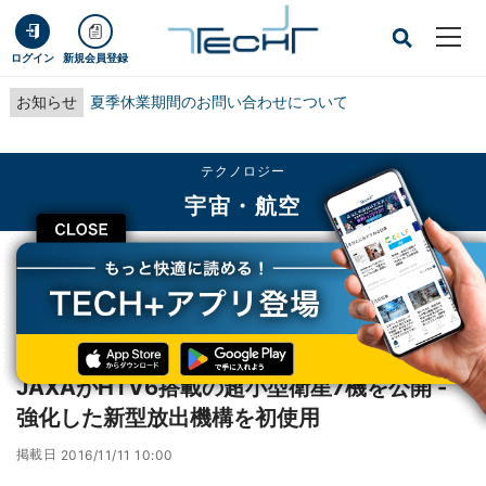
ログイン
新規会員登録
お知らせ
夏季休業期間のお問い合わせについて
テクノロジー
宇宙・航空
CLOSE
TECH+
テクノロジー
宇宙・航空
JAXAがHTV6搭載の超小型衛星7機を公開 - 強化した新型放出機構を初使用
レポート
JAXAがHTV6搭載の超小型衛星7機を公開 -
強化した新型放出機構を初使用
掲載日
2016/11/11 10:00