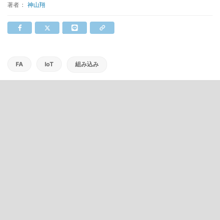
著者：
神山翔
FA
IoT
組み込み