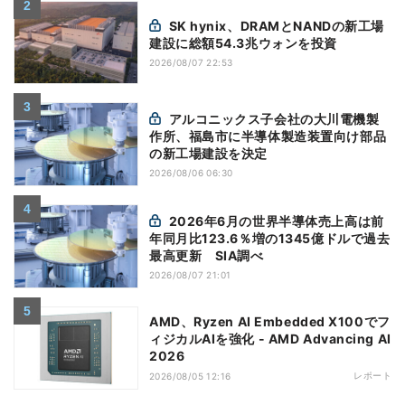
SK hynix、DRAMとNANDの新工場
建設に総額54.3兆ウォンを投資
2026/08/07 22:53
アルコニックス子会社の大川電機製
作所、福島市に半導体製造装置向け部品
の新工場建設を決定
2026/08/06 06:30
2026年6月の世界半導体売上高は前
年同月比123.6％増の1345億ドルで過去
最高更新 SIA調べ
2026/08/07 21:01
AMD、Ryzen AI Embedded X100でフ
ィジカルAIを強化 - AMD Advancing AI
2026
レポート
2026/08/05 12:16