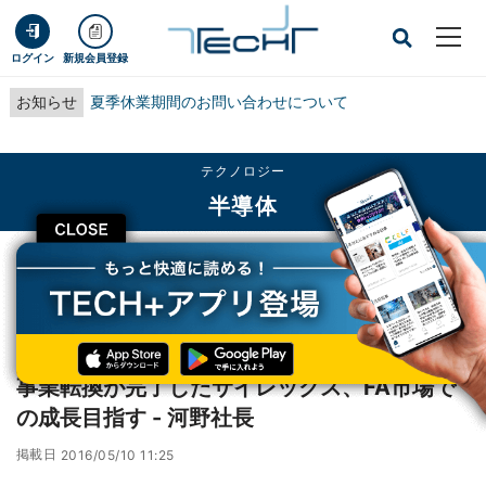
ログイン
新規会員登録
お知らせ
夏季休業期間のお問い合わせについて
テクノロジー
半導体
CLOSE
TECH+
テクノロジー
半導体
事業転換が完了したサイレックス、FA市場での成長目指す - 河野社長
レポート
事業転換が完了したサイレックス、FA市場で
の成長目指す - 河野社長
掲載日
2016/05/10 11:25