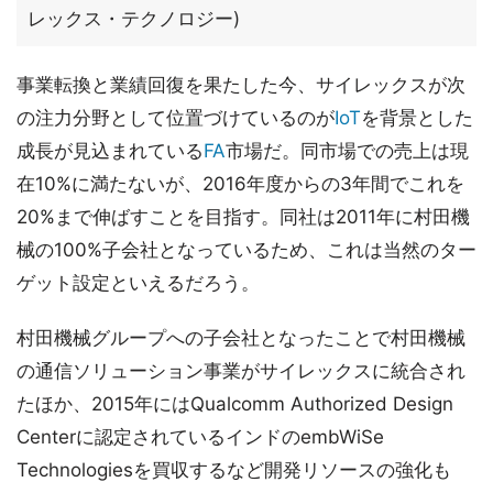
レックス・テクノロジー)
事業転換と業績回復を果たした今、サイレックスが次
の注力分野として位置づけているのが
IoT
を背景とした
成長が見込まれている
FA
市場だ。同市場での売上は現
在10%に満たないが、2016年度からの3年間でこれを
20%まで伸ばすことを目指す。同社は2011年に村田機
械の100%子会社となっているため、これは当然のター
ゲット設定といえるだろう。
村田機械グループへの子会社となったことで村田機械
の通信ソリューション事業がサイレックスに統合され
たほか、2015年にはQualcomm Authorized Design
Centerに認定されているインドのembWiSe
Technologiesを買収するなど開発リソースの強化も