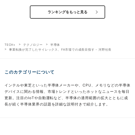
ランキングをもっと見る
TECH+
テクノロジー
半導体
事業転換が完了したサイレックス、FA市場での成長目指す - 河野社長
このカテゴリーについて
インテルや東芝といった半導体メーカーや、CPU、メモリなどの半導体
デバイスに関わる情報、市場トレンドといったホットなニュースを毎日
更新。注目のIoTや自動運転など、半導体の適用範囲の拡大とともに成
長が続く半導体業界の話題を詳細な説明付きで紹介します。