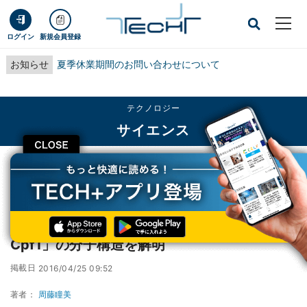
ログイン
新規会員登録
お知らせ
夏季休業期間のお問い合わせについて
テクノロジー
サイエンス
CLOSE
TECH+
テクノロジー
サイエンス
東大、新たなゲノム編集ツール「CRISPR-Cpf1」の分子構造を解明
東大、新たなゲノム編集ツール「CRISPR-
Cpf1」の分子構造を解明
掲載日
2016/04/25 09:52
著者：
周藤瞳美