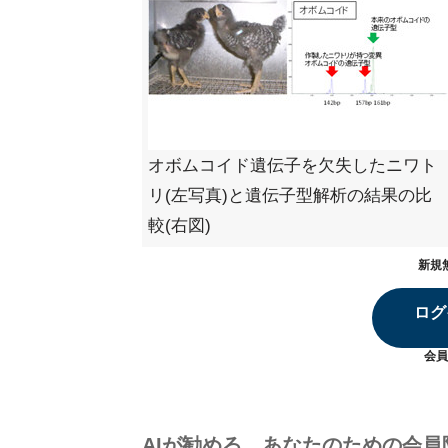
オボムコイド遺伝子を欠失したニワト
リ(左写真)と遺伝子型解析の結果の比
較(右図)
新規
ログ
会員
AIが勧める、あなたのための会員