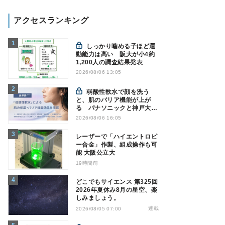
アクセスランキング
しっかり噛める子ほど運
動能力は高い 阪大が小4約
1,200人の調査結果発表
2026/08/06 13:05
弱酸性軟水で顔を洗う
と、肌のバリア機能が上が
る パナソニックと神戸大が
確認
2026/08/06 16:05
レーザーで「ハイエントロピ
ー合金」作製、組成操作も可
能 大阪公立大
19時間前
どこでもサイエンス 第325回
2026年夏休み8月の星空、楽
しみましょう。
連載
2026/08/05 07:00