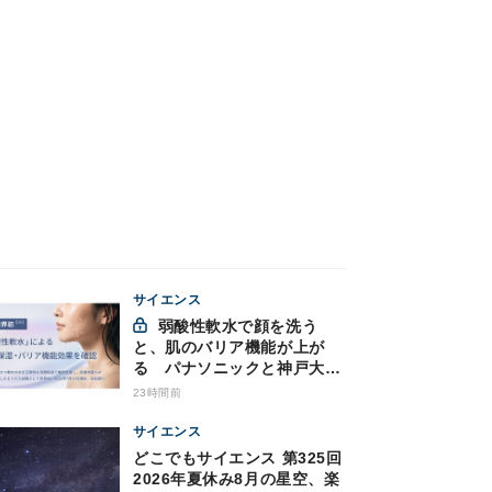
サイエンス
弱酸性軟水で顔を洗う
と、肌のバリア機能が上が
る パナソニックと神戸大が
確認
23時間前
サイエンス
どこでもサイエンス 第325回
2026年夏休み8月の星空、楽