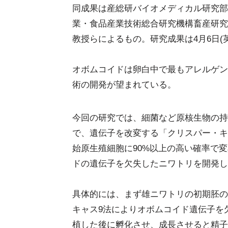
同成果は産総研バイオメディカル研究部
業・食品産業技術総合研究機構畜産研究
教授らによるもの。研究成果は4月6日(英国時間
オボムコイドは卵白中で最もアレルゲン
術の開発が望まれている。
今回の研究では、細菌など原核生物の持
で、遺伝子を改変する「クリスパー・キ
始原生殖細胞に90%以上の高い確率で
ドの遺伝子を欠失したニワトリを開発し
具体的には、まず雄ニワトリの初期胚の
キャス9法によりオボムコイド遺伝子を
植した後に孵化させ、成長させると精子