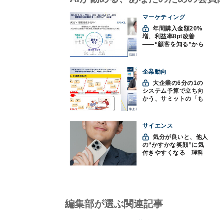
マーケティング
年間購入金額20%
増、利益率8pt改善
——“顧客を知る”から
始まったファンケルの
通販変革と、次に見据
えるオムニチャネル
企業動向
大企業の6分の1の
システム予算で立ち向
かう、サミットの「も
みくちゃDX」
サイエンス
気分が良いと、他人
の“かすかな笑顔”に気
付きやすくなる 理科
大など発見
編集部が選ぶ関連記事