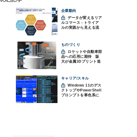
企業動向
データが変えるリア
ルコマース - トライア
ルの実践から見える流
通変革の未来
ものづくり
ロケットや自動車部
品への応用に期待 阪
大が金属3Dプリント造
形技術を高速化
キャリア/スキル
Windows 11のデス
クトップやPowerShell
プロンプトを寒色系に
して"涼"を取る