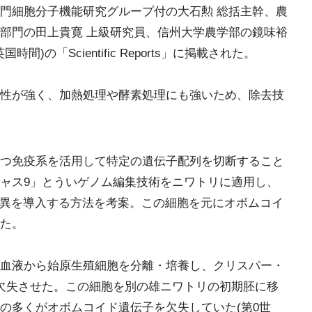
門細胞分子機能研究グループ付の大石勲 総括主幹、農
部門の田上貴寛 上級研究員、信州大学農学部の鏡味裕
)の「Scientific Reports」に掲載された。
性が強く、加熱処理や酵素処理にも強いため、除去技
つ免疫系を活用して特定の遺伝子配列を切断すること
ャス9」とういゲノム編集技術をニワトリに適用し、
変異を導入する方法を考案。この細胞を元にオボムコイ
た。
血液から始原生殖細胞を分離・培養し、クリスパー・
欠失させた。この細胞を別の雄ニワトリの初期胚に移
の多くがオボムコイド遺伝子を欠失していた(第0世