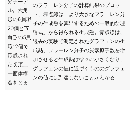
分子モデ
のフラーレン分子の計算結果のプロッ
ル。六角
ト。赤点線は「より大きなフラーレン分
形の6員環
子の生成熱を算出するための一般的な理
20個と五
論式」から得られる生成熱。青点線は、
角形の5員
過去の実験で測定されたグラフェンの生
環12個で
成熱。フラーレン分子の炭素原子数を増
形成され
加させると生成熱は徐々に小さくなり、
た切頂二
グラフェンの値に近づくもののグラフェ
十面体構
ンの値には到達しないことがわかる
造をとる