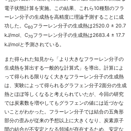
320
電子状態計算を実施。この結果、これら10種類のフラ
ーレン分子の生成熱を高精度に理論予測することに成
功した。C
フラーレン分子の生成熱は2520.0 ± 20.7
60
kJ/mol、C
フラーレン分子の生成熱は2683.4 ± 17.7
70
kJ/molと予測されている。
また得られた知見から「より大きなフラーレン分子の
生成熱を算出する一般的な計算式」を導出。計算によ
って得られる限りなく大きなフラーレン分子の生成熱
は、実験によって得られるグラフェン分子2面分の生成
熱とほぼ等しくなると考えられていたが、今回の研究
では炭素数を増やしてもグラフェンの値には近づかな
いことがわかった。フラーレン分子では結合の五角形
部分の歪みが従来の予想以上に大きくなり、炭素原子
間の結合が不安定となる領域が存在するため、安定な