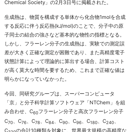
Chemical Society」の2月3日号に掲載された。
生成熱は、物質を構成する単体から化合物1molを合成
する反応に伴う反応熱(kJ/mol)のことで、分子中の原
子同士の結合の強さなど基本的な物性の指標となる。
しかし、フラーレン分子の生成熱は、実験での測定誤
差が大きく正確な測定が困難であり、また高精度電子
状態計算によって理論的に算出する場合、計算コスト
が高く莫大な時間を要するため、これまで正確な値は
明らかになっていなかった。
今回、同研究グループは、スーパーコンピュータ
「京」と分子科学計算ソフトウェア「NTChem」を組
み合わせ、C
フラーレン分子と高次フラーレン分子
60
C
、C
、C
、C
、C
、C
、C
、C
、
70
76
78
84
90
96
180
240
C
の合計10種類を対象に、世界最大規模の高精度な