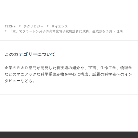
TECH+
テクノロジー
サイエンス
「京」でフラーレン分子の高精度電子状態計算に成功、生成熱を予測 - 理研
このカテゴリーについて
企業のＲ＆Ｄ部門が開発した新技術の紹介や、宇宙、生命工学、物理学
などのマニアックな科学系読み物を中心に構成。話題の科学者へのイン
タビューなども。