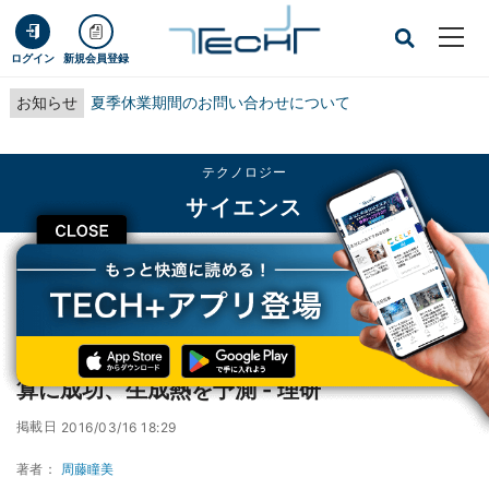
ログイン
新規会員登録
お知らせ
夏季休業期間のお問い合わせについて
テクノロジー
サイエンス
CLOSE
TECH+
テクノロジー
サイエンス
「京」でフラーレン分子の高精度電子状態計算に成功、生成熱を予測 - 理研
「京」でフラーレン分子の高精度電子状態計
算に成功、生成熱を予測 - 理研
掲載日
2016/03/16 18:29
著者：
周藤瞳美