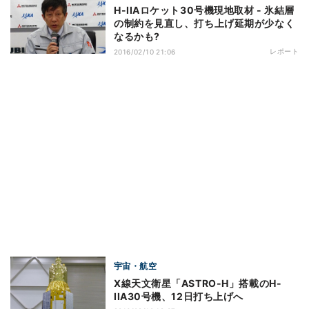
H-IIAロケット30号機現地取材 - 氷結層
の制約を見直し、打ち上げ延期が少なく
なるかも?
レポート
2016/02/10 21:06
宇宙・航空
X線天文衛星「ASTRO-H」搭載のH-
IIA30号機、12日打ち上げへ