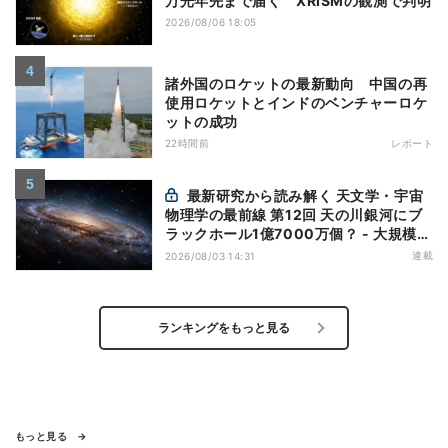
万光年先まで届く XRISMの観測で判明
2026/08/06 18:05
諸外国のロケットの最新動向 中国の再
使用ロケットとインドのベンチャーロケ
ットの成功
22時間前
レポート
最新研究から読み解く 天文学・宇宙
物理学の最前線 第12回 天の川銀河にブ
ラックホール1億7000万個？ - 大規模計
算が描くその分布
連載
2026/08/03 14:31
ランキングをもっと見る
もっと見る