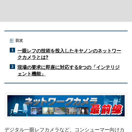
目次
一眼レフの技術を投入したキヤノンのネットワー
1
クカメラとは?
現場の要求に即座に対応する9つの「インテリジ
2
ェント機能」
デジタル一眼レフカメラなど、コンシューマー向けカ