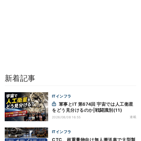
新着記事
ITインフラ
軍事とIT 第674回 宇宙では人工衛星
をどう見分けるのか|戦闘識別(11)
連載
2026/08/08 16:55
ITインフラ
CTC、超重量物向け無人搬送車で大型製