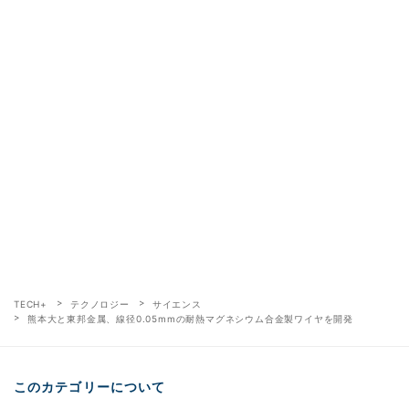
TECH+
テクノロジー
サイエンス
熊本大と東邦金属、線径0.05mmの耐熱マグネシウム合金製ワイヤを開発
このカテゴリーについて