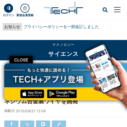
ログイン
新規会員登録
お知らせ
プライバシーポリシーを一部改訂しました
テクノロジー
サイエンス
CLOSE
TECH+
テクノロジー
サイエンス
熊本大と東邦金属、線径0.05mmの耐熱マグネシウム合金製ワイヤを開発
熊本大と東邦金属、線径0.05mmの耐熱マグ
ネシウム合金製ワイヤを開発
掲載日
2015/08/21 12:08