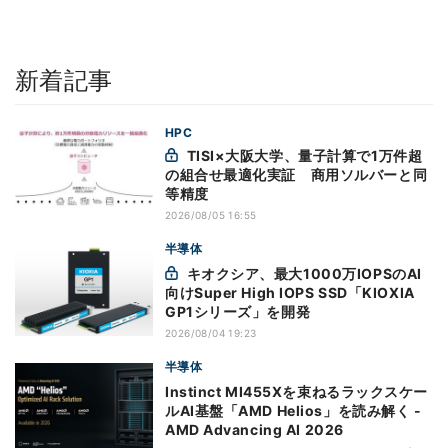
新着記事
HPC
TISI×大阪大学、量子計算で1万件超
の組合せ最適化実証 商用ソルバーと同
等精度
2026/08/05 16:55
半導体
キオクシア、最大1000万IOPSのAI
向けSuper High IOPS SSD「KIOXIA
GP1シリーズ」を開発
2026/08/04 19:23
半導体
Instinct MI455Xを束ねるラックスケー
ルAI基盤「AMD Helios」を読み解く -
AMD Advancing AI 2026