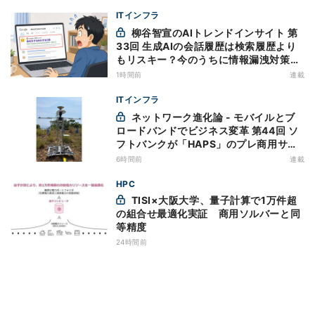
ITインフラ
柳谷智宣のAIトレンドインサイト 第
33回 生成AIの会話履歴は検索履歴より
もリスキー？今のうちに情報漏洩対策を
万全にしておこう
1時間前
連載
ITインフラ
ネットワーク進化論 - モバイルとブ
ロードバンドでビジネス変革 第44回 ソ
フトバンクが「HAPS」のプレ商用サー
ビス開始を表明、本格的な商用展開のめ
6時間前
連載
どは
HPC
TISI×大阪大学、量子計算で1万件超
の組合せ最適化実証 商用ソルバーと同
等精度
24時間前