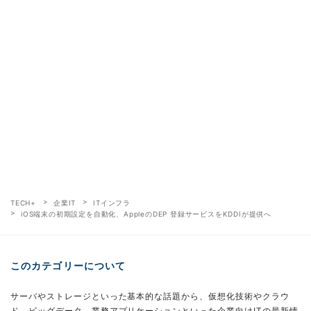
TECH+
企業IT
ITインフラ
iOS端末の初期設定を自動化、AppleのDEP 登録サービスをKDDIが提供へ
このカテゴリーについて
サーバやストレージといった基本的な話題から、仮想化技術やクラウ
ド、ビッグデータ、業務アプリケーションといった企業向けITの最新情