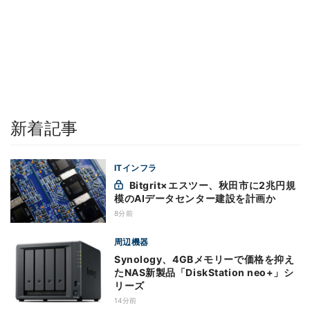
新着記事
ITインフラ
Bitgrit×エスツー、秋田市に2兆円規
模のAIデータセンター建設を計画か
8分前
周辺機器
Synology、4GBメモリーで価格を抑え
たNAS新製品「DiskStation neo+」シ
リーズ
14分前