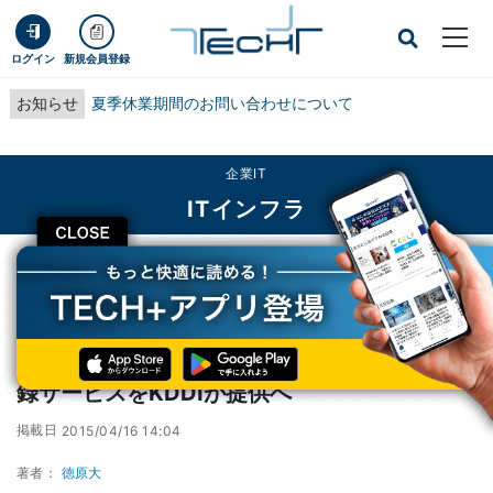
ログイン
新規会員登録
お知らせ
夏季休業期間のお問い合わせについて
企業IT
ITインフラ
CLOSE
TECH+
企業IT
ITインフラ
iOS端末の初期設定を自動化、AppleのDEP 登録サービスをKDDIが提供へ
iOS端末の初期設定を自動化、AppleのDEP 登
録サービスをKDDIが提供へ
掲載日
2015/04/16 14:04
著者：
徳原大