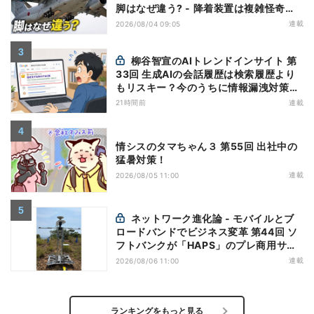
脚はなぜ違う? - 降着装置は複雑怪奇
(5)|軍用輸送機(10)
連載
2026/08/04 09:05
柳谷智宣のAIトレンドインサイト 第
33回 生成AIの会話履歴は検索履歴より
もリスキー？今のうちに情報漏洩対策を
万全にしておこう
21時間前
連載
情シスのタマちゃん３ 第55回 出社中の
猛暑対策！
連載
2026/08/05 11:00
ネットワーク進化論 - モバイルとブ
ロードバンドでビジネス変革 第44回 ソ
フトバンクが「HAPS」のプレ商用サー
ビス開始を表明、本格的な商用展開のめ
連載
2026/08/06 11:00
どは
ランキングをもっと見る